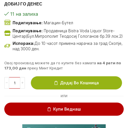
ДОБИЈ ГО ДЕНЕС
11 на залиха
Подигнување:
Магацин-Бутел
Подигнување:
Продавница Bistra Voda Liquor Store-
Центар(Бул.Митрополит Теодосиј Гологанов бр.39 лок.2)
Испорака:
До 10 часот примена нарачка за град Скопје,
над 3000 ден.
Овој прооизвод можете да го купите без камата
на 4 рати по
173,00
ден
преку Минт Кредит
Додај Во Кошница
ИЛИ
Купи Веднаш