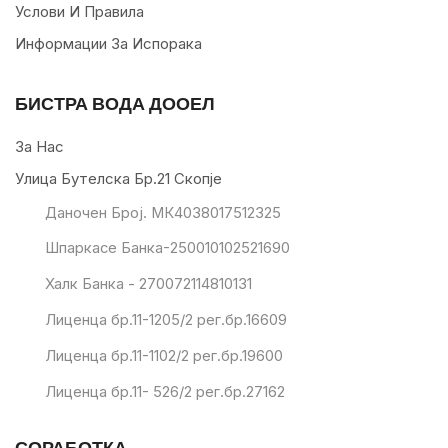
Услови И Правила
Информации За Испорака
БИСТРА ВОДА ДООЕЛ
За Нас
Улица Бутелска Бр.21 Скопје
Даночен Број. МК4038017512325
Шпаркасе Банка-250010102521690
Халк Банка - 270072114810131
Лиценца бр.11-1205/2 рег.бр.16609
Лиценца бр.11-1102/2 рег.бр.19600
Лиценца бр.11- 526/2 рег.бр.27162
СОРАБОТКА