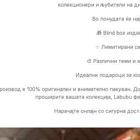
колекционери и љубители на ди
Во понудата ќе нај
🎁 Blind box изда
✨ Лимитирани с
🎨 Различни теми и 
Идеални подароци за к
производ е 100% оригинален и внимателно пакуван. До
проширите вашата колекција, Labubu фи
Нарачајте онлајн со сигурна дост