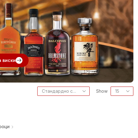
а виски
Show
роци