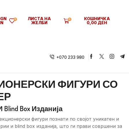
SIGN
ЛИСТА НА
КОШНИЧКА
0
0
IN
ЖЕЛБИ
0,00
ДЕН
+070 233 980
КЦИОНЕРСКИ ФИГУРИ СО
ЕР
Blind Box Изданија
екционерски фигури познати по својот уникатен и
рии и blind box изданија, што ги прави совршени за