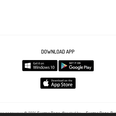
DOWNLOAD APP
 се задржани © 2026
Бистра Вода
. ©reated by –
Бистра Вода Ди