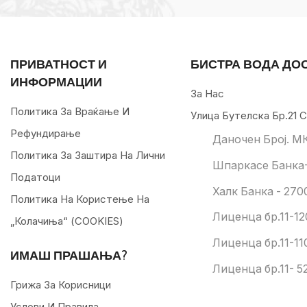
ПРИВАТНОСТ И
БИСТРА ВОДА ДО
ИНФОРМАЦИИ
За Нас
Политика За Враќање И
Улица Бутелска Бр.21 С
Рефундирање
Даночен Број. М
Политика За Заштира На Лични
Шпаркасе Банка-
Податоци
Халк Банка - 270
Политика На Користење На
Лиценца бр.11-12
„колачиња“ (COOKIES)
Лиценца бр.11-11
ИМАШ ПРАШАЊА?
Лиценца бр.11- 52
Грижа За Корисници
Услови И Правила