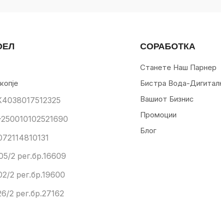
ОЕЛ
СОРАБОТКА
Станете Наш Парнер
копје
Бистра Вода-Дигитал
Вашиот Бизнис
К4038017512325
Промоции
250010102521690
Блог
072114810131
05/2 рег.бр.16609
02/2 рег.бр.19600
6/2 рег.бр.27162