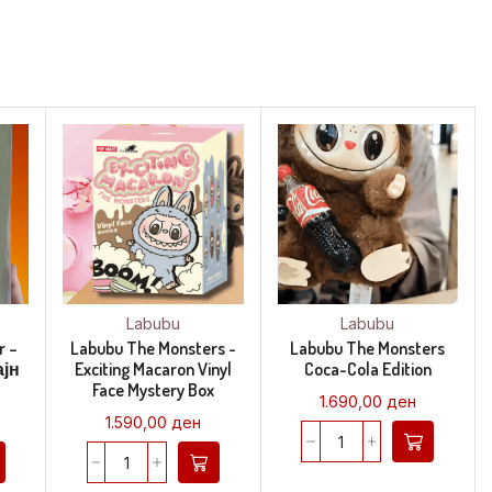
Labubu
Labubu
r –
Labubu The Monsters -
Labubu The Monsters
ајн
Exciting Macaron Vinyl
Coca-Cola Edition
Face Mystery Box
1.690,00
ден
1.590,00
ден