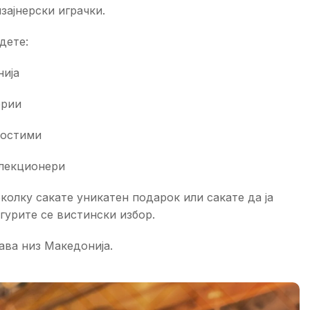
зајнерски играчки.
дете:
нија
ерии
костими
олекционери
колку сакате уникатен подарок или сакате да ја
гурите се вистински избор.
ава низ Македонија.