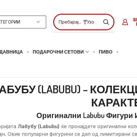
ТЕГОРИИ
Пребарај...
🍸Ликери
ДАВНИЦА
ПОДАРОЧНИ СЕТОВИ
ПИВО
ЛАБУБУ (LABUBU) – КОЛЕ
КАРАКТ
Оригинални Labubu Фигури И 
оријата
Лабубу (Labubu)
ќе пронајдете оригинални кол
јн. Овие популарни фигурини се дел од лимитирани се