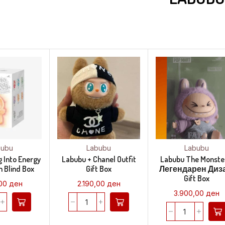
bubu
Labubu
Labubu
g Into Energy
Labubu + Chanel Outfit
Labubu The Monste
h Blind Box
Gift Box
Легендарен Диз
Gift Box
,00
ден
2.190,00
ден
3.900,00
ден