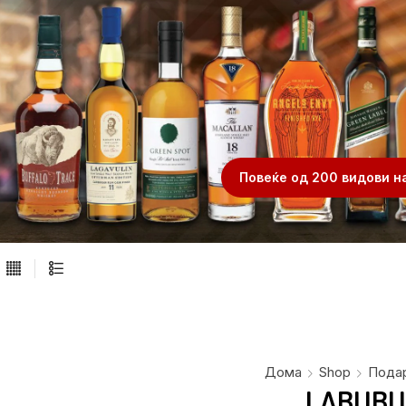
.
Повеќе од 200 видови н
Дома
Shop
Пода
LABUBU