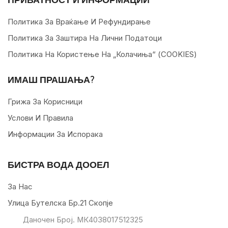
Политика За Враќање И Рефундирање
Политика За Заштира На Лични Податоци
Политика На Користење На „колачиња“ (COOKIES)
ИМАШ ПРАШАЊА?
Грижа За Корисници
Услови И Правила
Информации За Испорака
БИСТРА ВОДА ДООЕЛ
За Нас
Улица Бутелска Бр.21 Скопје
Даночен Број. МК4038017512325