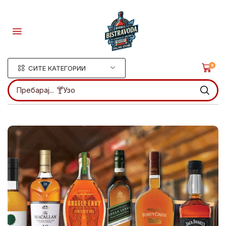
0
СИТЕ КАТЕГОРИИ
Пребарај...
🍸Узо
.