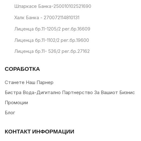
Шпаркасе Банка-250010102521690
Халк Банка - 270072114810131
Лиценца бр.11-1205/2 рег.бр.16609
Лиценца бр.11-1102/2 рег.бр.19600
Лиценца бр.11- 526/2 рег.бр.27162
СОРАБОТКА
Станете Наш Парнер
Бистра Вода-Дигитално Партнерство За Вашиот Бизнис
Промоции
Блог
КОНТАКТ ИНФОРМАЦИИ