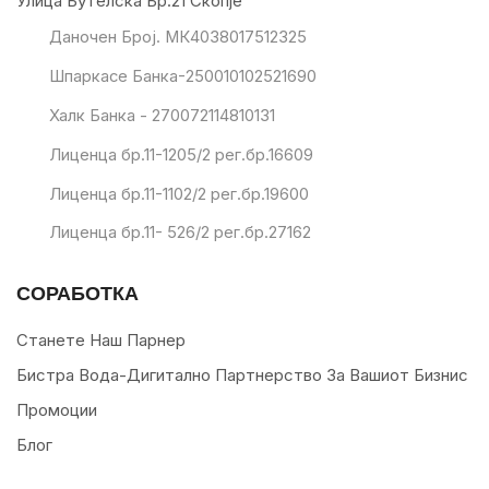
Улица Бутелска Бр.21 Скопје
Даночен Број. МК4038017512325
Шпаркасе Банка-250010102521690
Халк Банка - 270072114810131
Лиценца бр.11-1205/2 рег.бр.16609
Лиценца бр.11-1102/2 рег.бр.19600
Лиценца бр.11- 526/2 рег.бр.27162
СОРАБОТКА
Станете Наш Парнер
Бистра Вода-Дигитално Партнерство За Вашиот Бизнис
Промоции
Блог