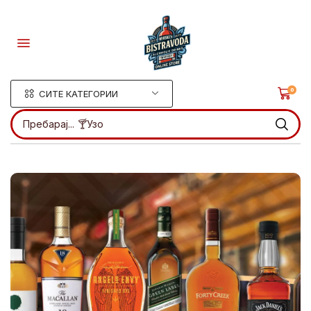
0
СИТЕ КАТЕГОРИИ
Пребарај...
🍸Ликери
.