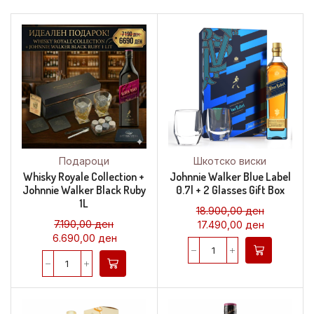
Подароци
Шкотско виски
Whisky Royale Collection +
Johnnie Walker Blue Label
Johnnie Walker Black Ruby
0.7l + 2 Glasses Gift Box
1L
18.900,00
ден
7.190,00
ден
17.490,00
ден
6.690,00
ден