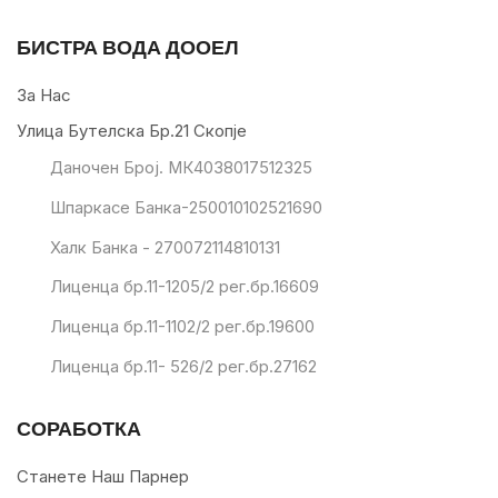
БИСТРА ВОДА ДООЕЛ
За Нас
Улица Бутелска Бр.21 Скопје
Даночен Број. МК4038017512325
Шпаркасе Банка-250010102521690
Халк Банка - 270072114810131
Лиценца бр.11-1205/2 рег.бр.16609
Лиценца бр.11-1102/2 рег.бр.19600
Лиценца бр.11- 526/2 рег.бр.27162
СОРАБОТКА
Станете Наш Парнер