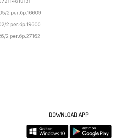
072114810131
05/2 рег.бр.16609
02/2 рег.бр.19600
6/2 рег.бр.27162
DOWNLOAD APP