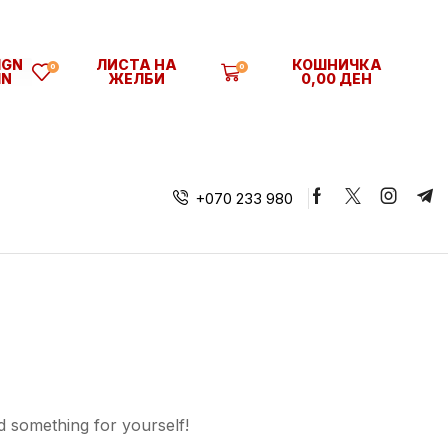
IGN
ЛИСТА НА
КОШНИЧКА
0
0
IN
ЖЕЛБИ
0,00
ДЕН
+070 233 980
d something for yourself!