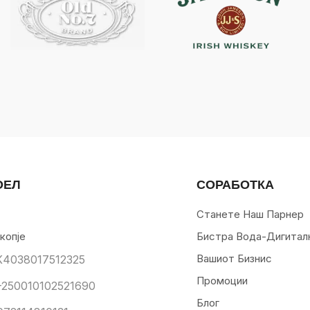
ОЕЛ
СОРАБОТКА
Станете Наш Парнер
копје
Бистра Вода-Дигитал
Вашиот Бизнис
К4038017512325
Промоции
250010102521690
Блог