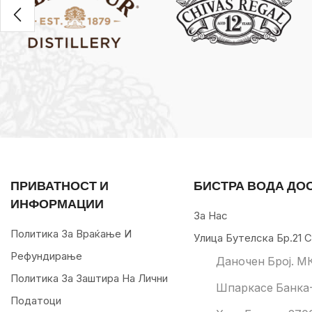
ПРИВАТНОСТ И
БИСТРА ВОДА ДО
ИНФОРМАЦИИ
За Нас
Политика За Враќање И
Улица Бутелска Бр.21 С
Рефундирање
Даночен Број. М
Политика За Заштира На Лични
Шпаркасе Банка-
Податоци