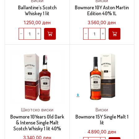
Виски
Виски
Ballantine’s Scotch
Bowmore 10Y Aston Martin
Whiskey 1 lit
Edition 40% 1L
1.250,00
ден
3.560,00
ден
Шкотско виски
Виски
Bowmore 10Years Old Dark
Bowmore 15Y Single Malt 1
& Intense Single Malt
lit
Scotch Whisky 1 lit 40%
4.890,00
ден
3.340,00
ден