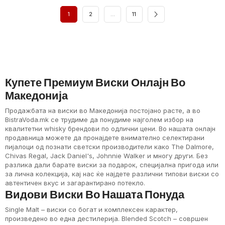
1
2
…
11
Купете Премиум Виски Онлајн Во
Македонија
Продажбата на виски во Македонија постојано расте, а во
BistraVoda.mk се трудиме да понудиме најголем избор на
квалитетни whisky брендови по одлични цени. Во нашата онлајн
продавница можете да пронајдете внимателно селектирани
пијалоци од познати светски производители како The Dalmore,
Chivas Regal, Jack Daniel's, Johnnie Walker и многу други. Без
разлика дали барате виски за подарок, специјална пригода или
за лична колекција, кај нас ќе најдете различни типови виски со
автентичен вкус и загарантирано потекло.
Видови Виски Во Нашата Понуда
Single Malt – виски со богат и комплексен карактер,
произведено во една дестилерија. Blended Scotch – совршен