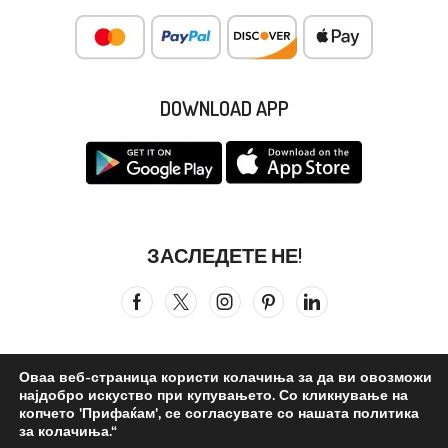
DOWNLOAD APP
ЗАСЛЕДЕТЕ НЕ!
Оваа веб-страница користи колачиња за да ви овозможи
најдобро искуство при купувањето. Со кликнување на
Сите права се задржани © 2026
Бистра Вода
. ©reated by –
копчето 'Прифаќам', се согласувате со нашата политика
за колачиња.“
Бистра Вода Дизајн Студио
.