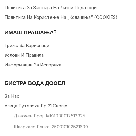
Политика За Заштира На Лични Податоци
Политика На Користење На „колачиња“ (COOKIES)
ИМАШ ПРАШАЊА?
Грижа За Корисници
Услови И Правила
Информации За Испорака
БИСТРА ВОДА ДООЕЛ
За Нас
Улица Бутелска Бр.21 Скопје
Даночен Број. МК4038017512325
Шпаркасе Банка-250010102521690