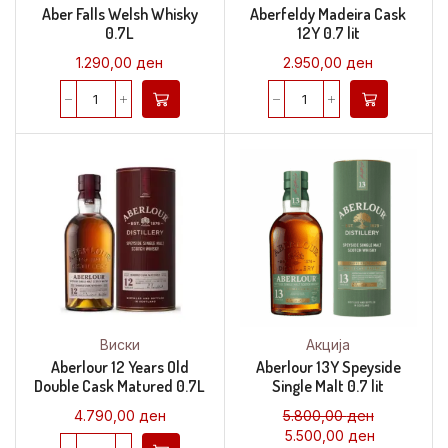
Aber Falls Welsh Whisky
Aberfeldy Madeira Cask
0.7L
12Y 0.7 lit
1.290,00
ден
2.950,00
ден
Виски
Акција
Aberlour 12 Years Old
Aberlour 13Y Speyside
Double Cask Matured 0.7L
Single Malt 0.7 lit
4.790,00
ден
5.800,00
ден
5.500,00
ден