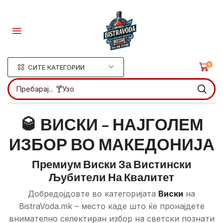
0
СИТЕ КАТЕГОРИИ
Пребарај...
🍸Узо
🥃 ВИСКИ – НАЈГОЛЕМ
ИЗБОР ВО МАКЕДОНИЈА
Премиум Виски За Вистински
Љубители На Квалитет
Добредојдовте во категоријата
Виски
на
BistraVoda.mk – место каде што ќе пронајдете
внимателно селектиран избор на светски познати