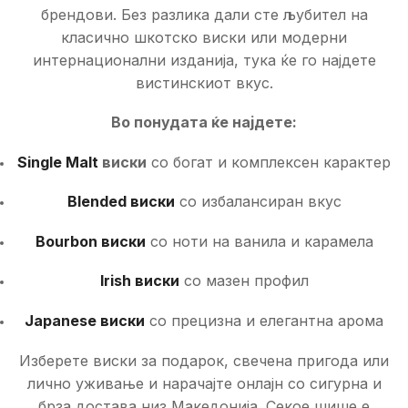
брендови. Без разлика дали сте љубител на
класично шкотско виски или модерни
интернационални изданија, тука ќе го најдете
вистинскиот вкус.
Во понудата ќе најдете:
Single Malt
виски
со богат и комплексен карактер
Blended виски
со избалансиран вкус
Bourbon виски
со ноти на ванила и карамела
Irish виски
со мазен профил
Japanese виски
со прецизна и елегантна арома
Изберете виски за подарок, свечена пригода или
лично уживање и нарачајте онлајн со сигурна и
брза достава низ Македонија. Секое шише е