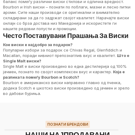
баланс помеѓу различни виски стилови и одлична вредност.
Bourbon и Irish виски – познати по поблаги, мазни и лесно питки
ароми. Сите наши производи се оригинални и внимателно
складирани за да го задржат својот квалитет. Нарачајте виски
онлајн со брза достава низ Македонија и искористете ги
нашите редовни попусти и промоции.
Често Поставувани Прашања За Виски
Кое виски е најдобро за подарок?
Популарни избори за подарок се Chivas Regal, Glenfiddich и
Macallan, поради нивниот препознатлив вкус и квалитет.
Што е
Single Malt виски?
Single Malt е виски произведено во една дестилерија од 100%
јачмен, познато по својот комплексен вкус и карактер.
Која е
разликата помеѓу Bourbon и Scotch?
Bourbon е американско виски направено главно од пченка,
додека Scotch е шкотско виски произведено од јачмен и зрело
во дабови буриња.
ПОЗНАТИ БРЕНДОВИ
НАШИ НАЈПРОДАВАНИ