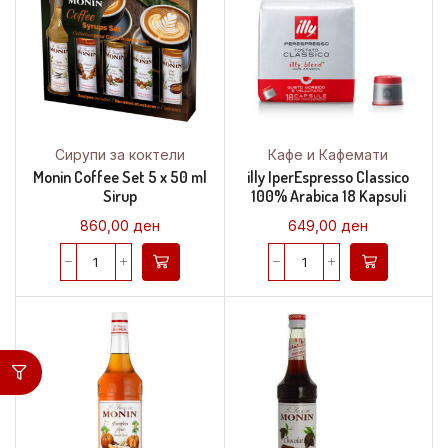
Сирупи за коктели
Кафе и Кафемати
Monin Coffee Set 5 x 50 ml
illy IperEspresso Classico
Sirup
100% Arabica 18 Kapsuli
860,00
ден
649,00
ден