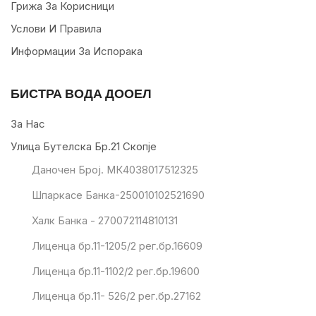
Грижа За Корисници
Услови И Правила
Информации За Испорака
БИСТРА ВОДА ДООЕЛ
За Нас
Улица Бутелска Бр.21 Скопје
Даночен Број. МК4038017512325
Шпаркасе Банка-250010102521690
Халк Банка - 270072114810131
Лиценца бр.11-1205/2 рег.бр.16609
Лиценца бр.11-1102/2 рег.бр.19600
Лиценца бр.11- 526/2 рег.бр.27162