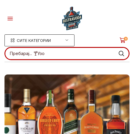
0
СИТЕ КАТЕГОРИИ
Пребарај...
🍸Узо
.