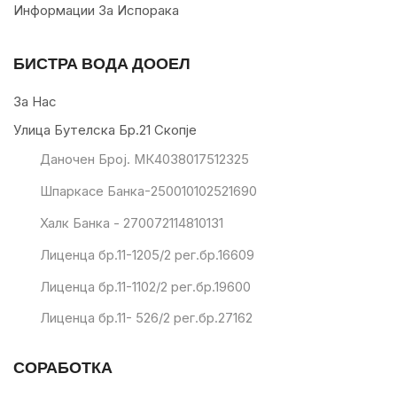
Информации За Испорака
БИСТРА ВОДА ДООЕЛ
За Нас
Улица Бутелска Бр.21 Скопје
Даночен Број. МК4038017512325
Шпаркасе Банка-250010102521690
Халк Банка - 270072114810131
Лиценца бр.11-1205/2 рег.бр.16609
Лиценца бр.11-1102/2 рег.бр.19600
Лиценца бр.11- 526/2 рег.бр.27162
СОРАБОТКА