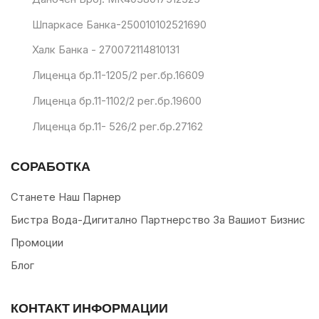
Шпаркасе Банка-250010102521690
Халк Банка - 270072114810131
Лиценца бр.11-1205/2 рег.бр.16609
Лиценца бр.11-1102/2 рег.бр.19600
Лиценца бр.11- 526/2 рег.бр.27162
СОРАБОТКА
Станете Наш Парнер
Бистра Вода-Дигитално Партнерство За Вашиот Бизнис
Промоции
Блог
КОНТАКТ ИНФОРМАЦИИ