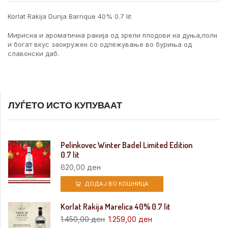
Korlat Rakija Dunja Barrique 40% 0.7 lit
Мирисна и ароматична ракија од зрели плодови на дуња,полн
и богат вкус заокружен со одлежување во буриња од
славонски даб.
ЛУЃЕТО ИСТО КУПУВААТ
Pelinkovec Winter Badel Limited Edition
0.7 lit
620,00
ден
ДОДАЈ ВО КОШНИЦА
Korlat Rakija Marelica 40% 0.7 lit
1.450,00
ден
1.259,00
ден