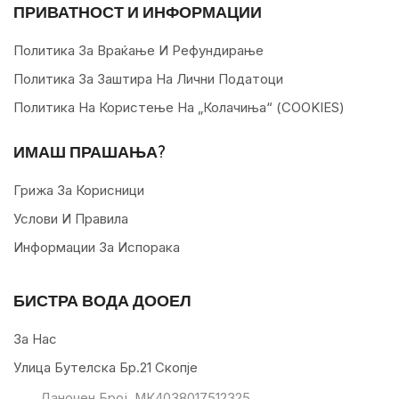
ПРИВАТНОСТ И ИНФОРМАЦИИ
Политика За Враќање И Рефундирање
Политика За Заштира На Лични Податоци
Политика На Користење На „колачиња“ (COOKIES)
ИМАШ ПРАШАЊА?
Грижа За Корисници
Услови И Правила
Информации За Испорака
БИСТРА ВОДА ДООЕЛ
За Нас
Улица Бутелска Бр.21 Скопје
Даночен Број. МК4038017512325