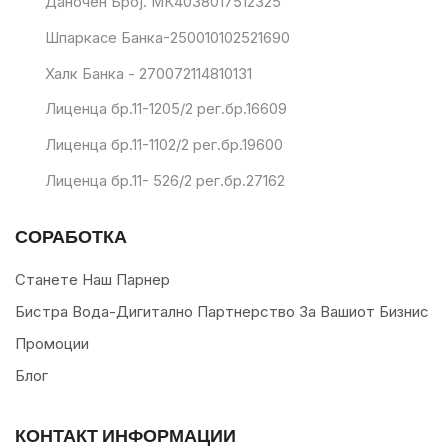
Даночен Број. МК4038017512325
Шпаркасе Банка-250010102521690
Халк Банка - 270072114810131
Лиценца бр.11-1205/2 рег.бр.16609
Лиценца бр.11-1102/2 рег.бр.19600
Лиценца бр.11- 526/2 рег.бр.27162
СОРАБОТКА
Станете Наш Парнер
Бистра Вода-Дигитално Партнерство За Вашиот Бизнис
Промоции
Блог
КОНТАКТ ИНФОРМАЦИИ