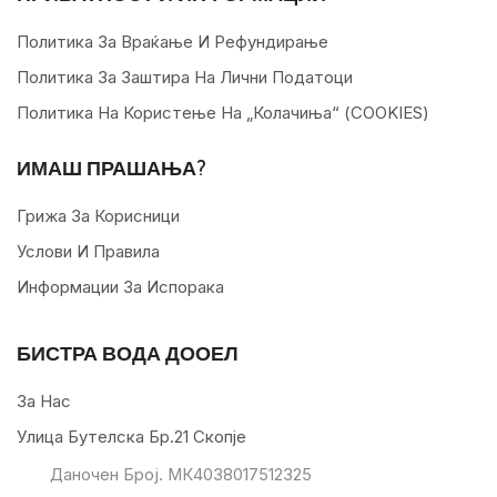
Политика За Враќање И Рефундирање
Политика За Заштира На Лични Податоци
Политика На Користење На „колачиња“ (COOKIES)
ИМАШ ПРАШАЊА?
Грижа За Корисници
Услови И Правила
Информации За Испорака
БИСТРА ВОДА ДООЕЛ
За Нас
Улица Бутелска Бр.21 Скопје
Даночен Број. МК4038017512325