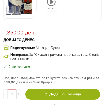
video
1.350,00
ден
ДОБИЈ ГО ДЕНЕС
Подигнување:
Магацин-Бутел
Испорака:
До 10 часот примена нарачка за град Скопје,
над 3000 ден.
2 на залиха
Овој прооизвод можете да го купите без камата
на 4 рати по
338,00
ден
преку Минт Кредит
Додај Во Кошница
ИЛИ