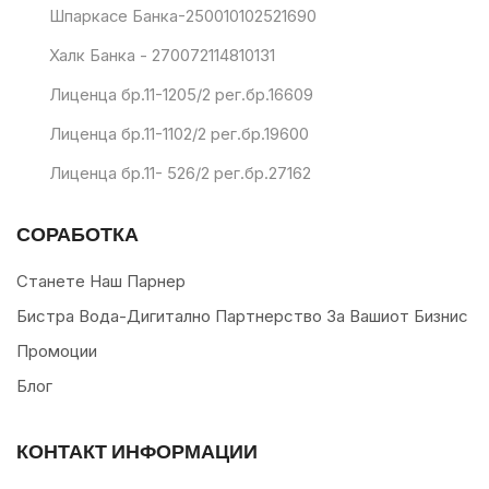
Шпаркасе Банка-250010102521690
Халк Банка - 270072114810131
Лиценца бр.11-1205/2 рег.бр.16609
Лиценца бр.11-1102/2 рег.бр.19600
Лиценца бр.11- 526/2 рег.бр.27162
СОРАБОТКА
Станете Наш Парнер
Бистра Вода-Дигитално Партнерство За Вашиот Бизнис
Промоции
Блог
КОНТАКТ ИНФОРМАЦИИ