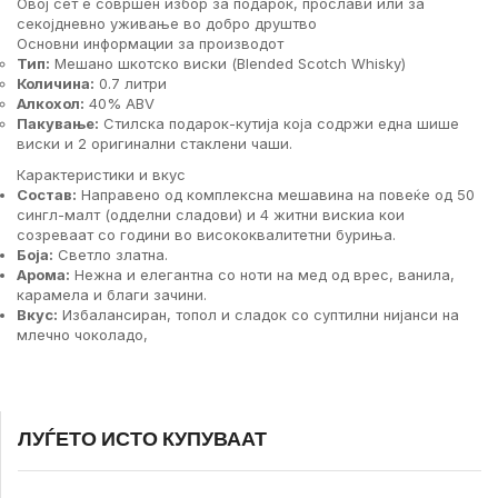
Овој сет е совршен избор за подарок, прослави или за
секојдневно уживање во добро друштво
Основни информации за производот
Тип:
Мешано шкотско виски (Blended Scotch Whisky)
Количина:
0.7 литри
Алкохол:
40% ABV
Пакување:
Стилска подарок-кутија која содржи една шише
виски и 2 оригинални стаклени чаши.
Карактеристики и вкус
Состав:
Направено од комплексна мешавина на повеќе од 50
сингл-малт (одделни сладови) и 4 житни вискиа кои
созреваат со години во висококвалитетни буриња.
Боја:
Светло златна.
Арома:
Нежна и елегантна со ноти на мед од врес, ванила,
карамела и благи зачини.
Вкус:
Избалансиран, топол и сладок со суптилни нијанси на
млечно чоколадо,
ЛУЃЕТО ИСТО КУПУВААТ