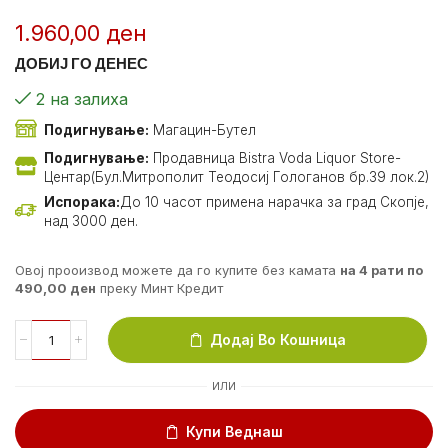
1.960,00
ден
ДОБИЈ ГО ДЕНЕС
2 на залиха
Подигнување:
Магацин-Бутел
Подигнување:
Продавница Bistra Voda Liquor Store-
Центар(Бул.Митрополит Теодосиј Гологанов бр.39 лок.2)
Испорака:
До 10 часот примена нарачка за град Скопје,
над 3000 ден.
Овој прооизвод можете да го купите без камата
на 4 рати по
490,00
ден
преку Минт Кредит
Додај Во Кошница
ИЛИ
Купи Веднаш