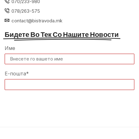
070/233-980
078/263-575
contact@bistravoda.mk
Бидете Во Тек Со Нашите Новости
Име
Е-пошта*