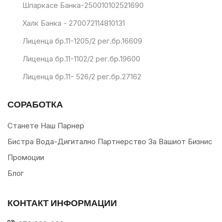
Шпаркасе Банка-250010102521690
Халк Банка - 270072114810131
Лиценца бр.11-1205/2 рег.бр.16609
Лиценца бр.11-1102/2 рег.бр.19600
Лиценца бр.11- 526/2 рег.бр.27162
СОРАБОТКА
Станете Наш Парнер
Бистра Вода-Дигитално Партнерство За Вашиот Бизнис
Промоции
Блог
КОНТАКТ ИНФОРМАЦИИ