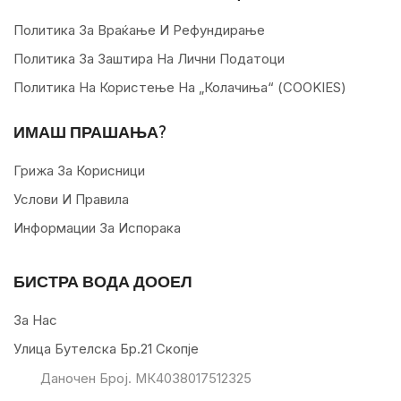
Политика За Враќање И Рефундирање
Политика За Заштира На Лични Податоци
Политика На Користење На „колачиња“ (COOKIES)
ИМАШ ПРАШАЊА?
Грижа За Корисници
Услови И Правила
Информации За Испорака
БИСТРА ВОДА ДООЕЛ
За Нас
Улица Бутелска Бр.21 Скопје
Даночен Број. МК4038017512325