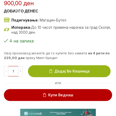
900,00
ден
ДОБИЈ ГО ДЕНЕС
Подигнување:
Магацин-Бутел
Испорака:
До 10 часот примена нарачка за град Скопје,
над 3000 ден.
4 на залиха
Овој прооизвод можете да го купите без камата
на 4 рати по
225,00
ден
преку Минт Кредит
Додај Во Кошница
ИЛИ
Купи Веднаш