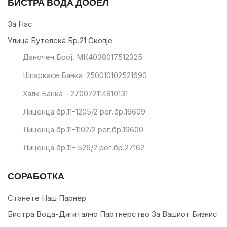
БИСТРА ВОДА ДООЕЛ
За Нас
Улица Бутелска Бр.21 Скопје
Даночен Број. МК4038017512325
Шпаркасе Банка-250010102521690
Халк Банка - 270072114810131
Лиценца бр.11-1205/2 рег.бр.16609
Лиценца бр.11-1102/2 рег.бр.19600
Лиценца бр.11- 526/2 рег.бр.27162
СОРАБОТКА
Станете Наш Парнер
Бистра Вода-Дигитално Партнерство За Вашиот Бизнис