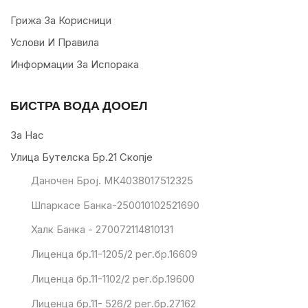
Грижа За Корисници
Услови И Правила
Информации За Испорака
БИСТРА ВОДА ДООЕЛ
За Нас
Улица Бутелска Бр.21 Скопје
Даночен Број. МК4038017512325
Шпаркасе Банка-250010102521690
Халк Банка - 270072114810131
Лиценца бр.11-1205/2 рег.бр.16609
Лиценца бр.11-1102/2 рег.бр.19600
Лиценца бр.11- 526/2 рег.бр.27162