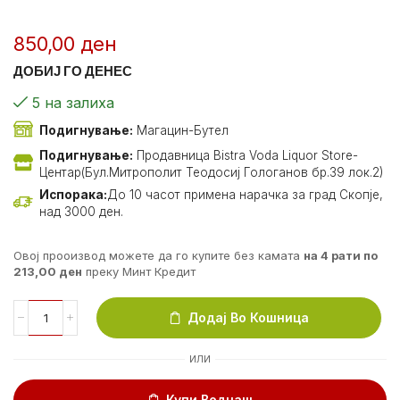
850,00
ден
ДОБИЈ ГО ДЕНЕС
5 на залиха
Подигнување:
Магацин-Бутел
Подигнување:
Продавница Bistra Voda Liquor Store-
Центар(Бул.Митрополит Теодосиј Гологанов бр.39 лок.2)
Испорака:
До 10 часот примена нарачка за град Скопје,
над 3000 ден.
Овој прооизвод можете да го купите без камата
на 4 рати по
213,00
ден
преку Минт Кредит
Додај Во Кошница
ИЛИ
Купи Веднаш