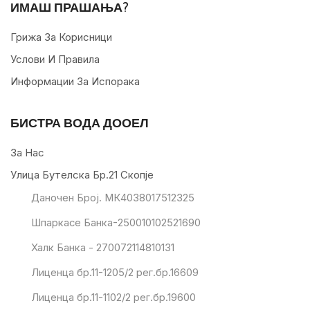
ИМАШ ПРАШАЊА?
Грижа За Корисници
Услови И Правила
Информации За Испорака
БИСТРА ВОДА ДООЕЛ
За Нас
Улица Бутелска Бр.21 Скопје
Даночен Број. МК4038017512325
Шпаркасе Банка-250010102521690
Халк Банка - 270072114810131
Лиценца бр.11-1205/2 рег.бр.16609
Лиценца бр.11-1102/2 рег.бр.19600