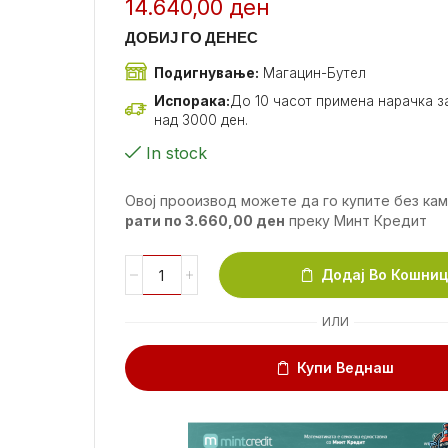
14.640,00
ден
ДОБИЈ ГО ДЕНЕС
Подигнување:
Магацин-Бутел
Испорака:
До 10 часот примена нарачка за
над 3000 ден.
In stock
Овој прооизвод можете да го купите без ка
рати по
3.660,00
ден
преку Минт Кредит
Додај Во Кошни
ИЛИ
Купи Веднаш