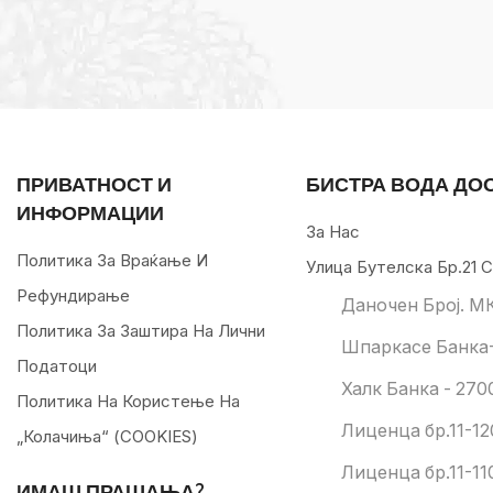
ПРИВАТНОСТ И
БИСТРА ВОДА ДО
ИНФОРМАЦИИ
За Нас
Политика За Враќање И
Улица Бутелска Бр.21 С
Рефундирање
Даночен Број. М
Политика За Заштира На Лични
Шпаркасе Банка-
Податоци
Халк Банка - 270
Политика На Користење На
Лиценца бр.11-12
„колачиња“ (COOKIES)
Лиценца бр.11-11
ИМАШ ПРАШАЊА?