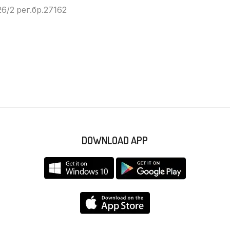
6/2 рег.бр.27162
DOWNLOAD APP