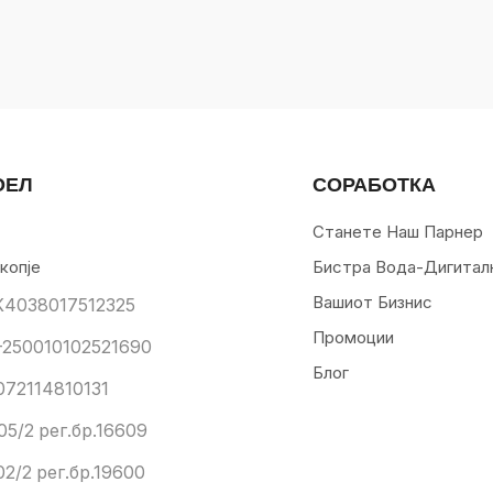
ОЕЛ
СОРАБОТКА
Станете Наш Парнер
копје
Бистра Вода-Дигитал
Вашиот Бизнис
К4038017512325
Промоции
250010102521690
Блог
072114810131
05/2 рег.бр.16609
02/2 рег.бр.19600