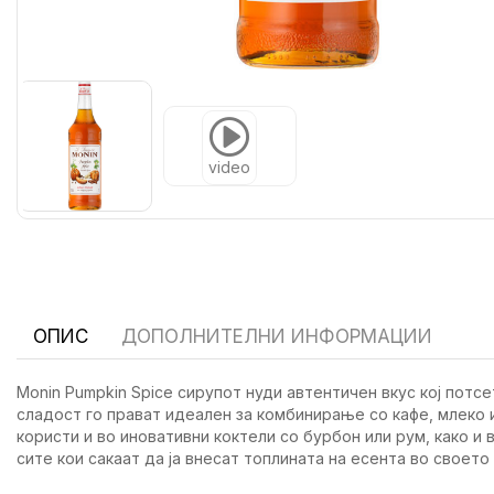
video
ОПИС
ДОПОЛНИТЕЛНИ ИНФОРМАЦИИ
Monin Pumpkin Spice сирупот нуди автентичен вкус кој потс
сладост го прават идеален за комбинирање со кафе, млеко и
користи и во иновативни коктели со бурбон или рум, како и 
сите кои сакаат да ја внесат топлината на есента во своето