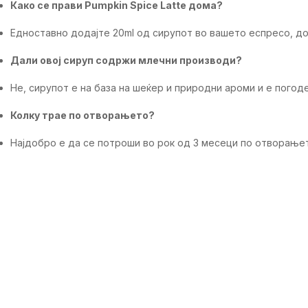
Како се прави Pumpkin Spice Latte дома?
Едноставно додајте 20ml од сирупот во вашето еспресо, до
Дали овој сируп содржи млечни производи?
Не, сирупот е на база на шеќер и природни ароми и е погоде
Колку трае по отворањето?
Најдобро е да се потроши во рок од 3 месеци по отворањет