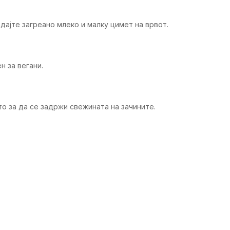
дајте загреано млеко и малку цимет на врвот.
н за вегани.
о за да се задржи свежината на зачините.