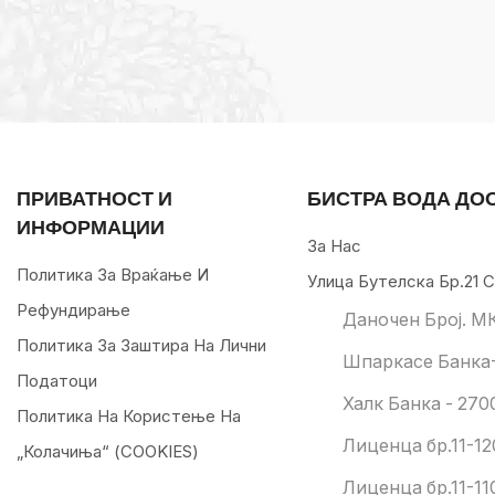
ПРИВАТНОСТ И
БИСТРА ВОДА ДО
ИНФОРМАЦИИ
За Нас
Политика За Враќање И
Улица Бутелска Бр.21 С
Рефундирање
Даночен Број. М
Политика За Заштира На Лични
Шпаркасе Банка-
Податоци
Халк Банка - 270
Политика На Користење На
Лиценца бр.11-12
„колачиња“ (COOKIES)
Лиценца бр.11-11