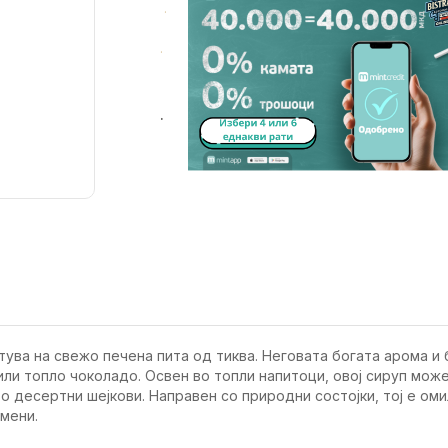
.
.
.
етува на свежо печена пита од тиква. Неговата богата арома и
ли топло чоколадо. Освен во топли напитоци, овој сируп може
во десертни шејкови. Направен со природни состојки, тој е ом
 мени.