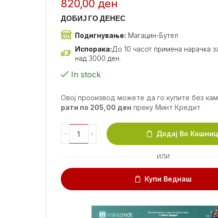
820,00
ден
ДОБИЈ ГО ДЕНЕС
Подигнување:
Магацин-Бутел
Испорака:
До 10 часот примена нарачка за
над 3000 ден.
In stock
Овој прооизвод можете да го купите без ка
рати по
205,00
ден
преку Минт Кредит
Додај Во Кошни
ИЛИ
Купи Веднаш