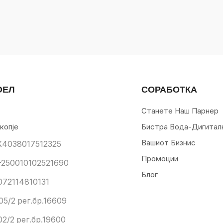
ОЕЛ
СОРАБОТКА
Станете Наш Парнер
копје
Бистра Вода-Дигитал
Вашиот Бизнис
К4038017512325
Промоции
250010102521690
Блог
072114810131
05/2 рег.бр.16609
02/2 рег.бр.19600