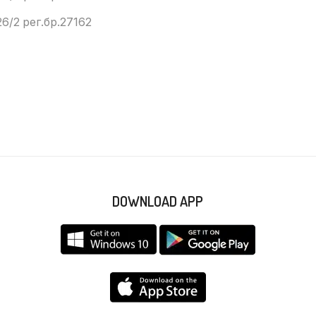
6/2 рег.бр.27162
DOWNLOAD APP