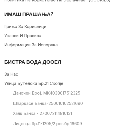
ИМАШ ПРАШАЊА?
Грижа За Корисници
Услови И Правила
Информации За Испорака
БИСТРА ВОДА ДООЕЛ
За Нас
Улица Бутелска Бр.21 Скопје
Даночен Број. МК4038017512325
Шпаркасе Банка-250010102521690
Халк Банка - 270072114810131
Лиценца бр.11-1205/2 рег.бр.16609