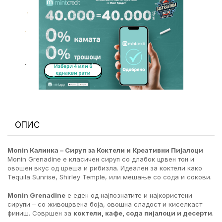
.
.
.
ОПИС
Monin Калинка – Сируп за Коктели и Креативни Пијалоци
Monin Grenadine е класичен сируп со длабок црвен тон и
овошен вкус од цреша и рибизла. Идеален за коктели како
Tequila Sunrise, Shirley Temple, или мешање со сода и сокови.
Monin Grenadine
е еден од најпознатите и најкористени
сирупи – со живоцрвена боја, овошна сладост и киселкаст
финиш. Совршен за
коктели, кафе, сода пијалоци и десерти
.