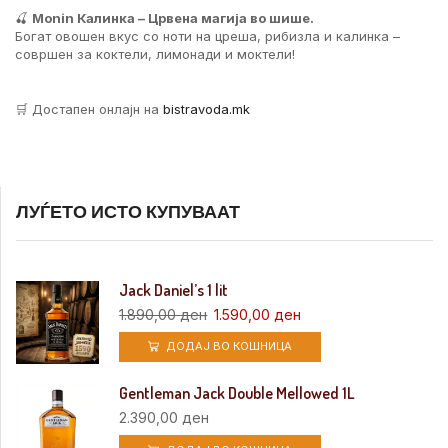
🍒
Monin Калинка – Црвена магија во шише.
Богат овошен вкус со ноти на цреша, рибизла и калинка –
совршен за коктели, лимонади и моктели!
🛒 Достапен онлајн на
bistravoda.mk
ЛУЃЕТО ИСТО КУПУВААТ
Jack Daniel’s 1 lit
1.890,00
ден
1.590,00
ден
ДОДАЈ ВО КОШНИЦА
Gentleman Jack Double Mellowed 1L
2.390,00
ден