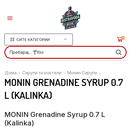
0
СИТЕ КАТЕГОРИИ
Пребарај...
🍸Ликери
Дома
Сирупи за коктели
Монин Сирупи
MONIN GRENADINE SYRUP 0.7
L (KALINKA)
MONIN Grenadine Syrup 0.7 L
(kalinka)