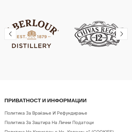
ПРИВАТНОСТ И ИНФОРМАЦИИ
Политика За Враќање И Рефундирање
Политика За Заштира На Лични Податоци
Политика На Користење На „колачиња“ (COOKIES)