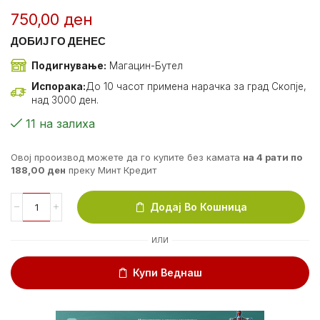
750,00
ден
ДОБИЈ ГО ДЕНЕС
Подигнување:
Магацин-Бутел
Испорака:
До 10 часот примена нарачка за град Скопје,
над 3000 ден.
11 на залиха
Овој прооизвод можете да го купите без камата
на 4 рати по
188,00
ден
преку Минт Кредит
Додај Во Кошница
ИЛИ
Купи Веднаш