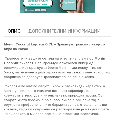
ОПИС
ДОПОЛНИТЕЛНИ ИНФОРМАЦИИ
Monin Coconut Liqueur 0.7L – Премиум тропски ликер со
вкус на кокос
Пренесете ги вашите сетила на егзотична плажа со
Monin
Coconut
ликерот. Овој премиум алкохолен ликер од
реномираниот француски бренд Monin нуди исклучително
богат, автентичен и долготраен вкус на свеж, сочен кокос, кој
совршено го доловува тропскиот рај во секоја капка.
Кокосот е познат по својот широк и разновиден карактер, а
Monin успева да го извлече неговиот најдобар дел –
кремастата текстура и интензивната, природна арома. Со
својата чиста проѕирна боја, овој ликер е омилено тајно
оружје на професионалните бармени за подготовка на летни
коктели, бидејќи совршено се раствора и не ја менува бојата
на пијалакот, а му дава раскошна егзотична длабочина.