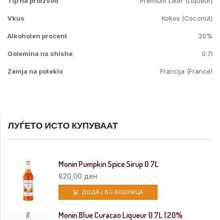
Tip na proizvod
Premium Liker (Liqueur)
Vkus
Kokos (Coconut)
Alkoholen procent
20%
Golemina na shishe
0.7l
Zemja na poteklo
Francija (France)
ЛУЃЕТО ИСТО КУПУВААТ
Monin Pumpkin Spice Sirup 0.7L
820,00
ден
ДОДАЈ ВО КОШНИЦА
Monin Blue Curacao Liqueur 0.7L (20%