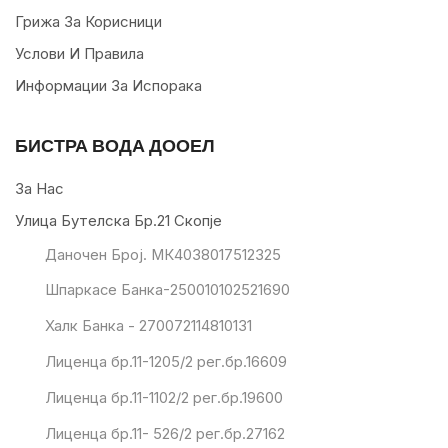
Грижа За Корисници
Услови И Правила
Информации За Испорака
БИСТРА ВОДА ДООЕЛ
За Нас
Улица Бутелска Бр.21 Скопје
Даночен Број. МК4038017512325
Шпаркасе Банка-250010102521690
Халк Банка - 270072114810131
Лиценца бр.11-1205/2 рег.бр.16609
Лиценца бр.11-1102/2 рег.бр.19600
Лиценца бр.11- 526/2 рег.бр.27162