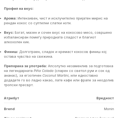
Профил на вкус:
Арома:
Интензивен, чист и исклучително пријатен мирис на
рендан кокос со суптилни слатки ноти.
Вкус:
Богат, мазен и сочен вкус на кокосово месо, совршено
избалансиран помеѓу природната сладост и благиот
алкохолен кик.
Финиш:
Долготраен, сладок и кремаст кокосов финиш кој
остава чувство на свежина.
Препорака за употреба:
Апсолутно незаменлив за подготовка
на легендарната
Piña Colada
(спарен со светол рум и сок од
ананас), за егзотичен
Coconut Martini
, или едноставно
додадете го во ладно какао, лате кафе или фрапе за неодолив
тропски пресврт.
Атрибут
Вредност
Brend
Monin