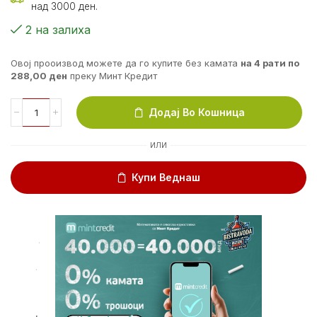
над 3000 ден.
2 на залиха
Овој прооизвод можете да го купите без камата
на 4 рати по
288,00
ден
преку Минт Кредит
Додај Во Кошница
ИЛИ
Купи Веднаш
.
.
.