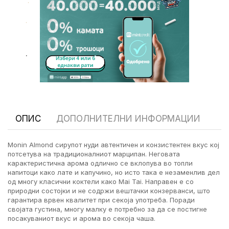
.
.
.
ОПИС
ДОПОЛНИТЕЛНИ ИНФОРМАЦИИ
Monin Almond сирупот нуди автентичен и конзистентен вкус кој
потсетува на традиционалниот марципан. Неговата
карактеристична арома одлично се вклопува во топли
напитоци како лате и капучино, но исто така е незаменлив дел
од многу класични коктели како Mai Tai. Направен е со
природни состојки и не содржи вештачки конзерванси, што
гарантира врвен квалитет при секоја употреба. Поради
својата густина, многу малку е потребно за да се постигне
посакуваниот вкус и арома во секоја чаша.