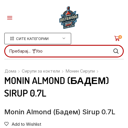
0
СИТЕ КАТЕГОРИИ
Пребарај...
🍸Ликери
Дома
Сирупи за коктели
Монин Сирупи
MONIN ALMOND (БАДЕМ)
SIRUP 0.7L
Monin Almond (Бадем) Sirup 0.7L
Add to Wishlist