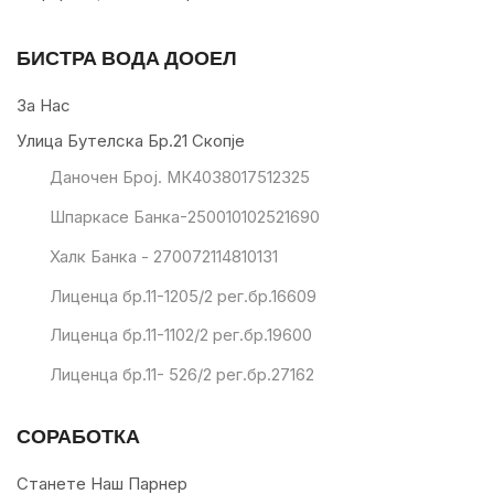
БИСТРА ВОДА ДООЕЛ
За Нас
Улица Бутелска Бр.21 Скопје
Даночен Број. МК4038017512325
Шпаркасе Банка-250010102521690
Халк Банка - 270072114810131
Лиценца бр.11-1205/2 рег.бр.16609
Лиценца бр.11-1102/2 рег.бр.19600
Лиценца бр.11- 526/2 рег.бр.27162
СОРАБОТКА
Станете Наш Парнер