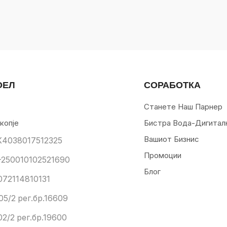
ОЕЛ
СОРАБОТКА
Станете Наш Парнер
копје
Бистра Вода-Дигитал
Вашиот Бизнис
К4038017512325
Промоции
250010102521690
Блог
072114810131
05/2 рег.бр.16609
02/2 рег.бр.19600