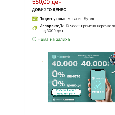
550,00
ден
ДОБИЈ ГО ДЕНЕС
Подигнување:
Магацин-Бутел
Испорака:
До 10 часот примена нарачка за
над 3000 ден.
Нема на залиха
.
.
.