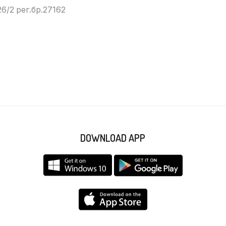
6/2 рег.бр.27162
DOWNLOAD APP