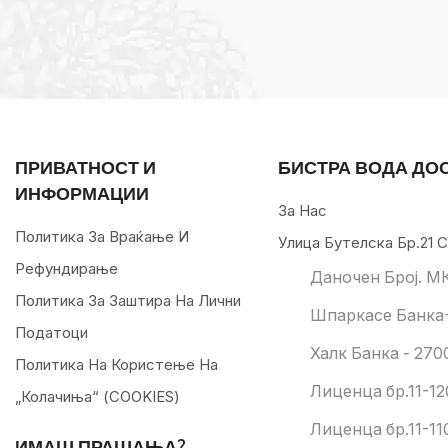
ПРИВАТНОСТ И
БИСТРА ВОДА ДО
ИНФОРМАЦИИ
За Нас
Политика За Враќање И
Улица Бутелска Бр.21 С
Рефундирање
Даночен Број. М
Политика За Заштира На Лични
Шпаркасе Банка-
Податоци
Халк Банка - 270
Политика На Користење На
Лиценца бр.11-12
„колачиња“ (COOKIES)
Лиценца бр.11-11
ИМАШ ПРАШАЊА?