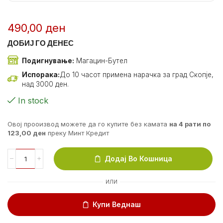
490,00
ден
ДОБИЈ ГО ДЕНЕС
Подигнување:
Магацин-Бутел
Испорака:
До 10 часот примена нарачка за град Скопје,
над 3000 ден.
In stock
Овој прооизвод можете да го купите без камата
на 4 рати по
123,00
ден
преку Минт Кредит
Додај Во Кошница
ИЛИ
Купи Веднаш