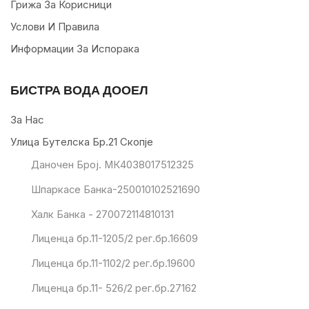
Грижа За Корисници
Услови И Правила
Информации За Испорака
БИСТРА ВОДА ДООЕЛ
За Нас
Улица Бутелска Бр.21 Скопје
Даночен Број. МК4038017512325
Шпаркасе Банка-250010102521690
Халк Банка - 270072114810131
Лиценца бр.11-1205/2 рег.бр.16609
Лиценца бр.11-1102/2 рег.бр.19600
Лиценца бр.11- 526/2 рег.бр.27162