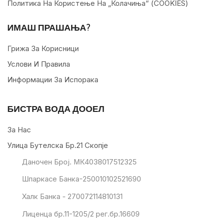
Политика На Користење На „колачиња“ (COOKIES)
ИМАШ ПРАШАЊА?
Грижа За Корисници
Услови И Правила
Информации За Испорака
БИСТРА ВОДА ДООЕЛ
За Нас
Улица Бутелска Бр.21 Скопје
Даночен Број. МК4038017512325
Шпаркасе Банка-250010102521690
Халк Банка - 270072114810131
Лиценца бр.11-1205/2 рег.бр.16609