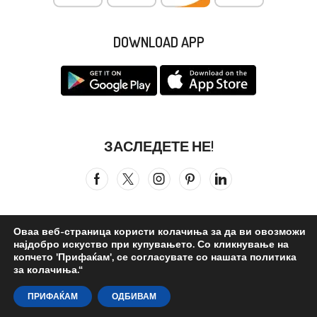
DOWNLOAD APP
ЗАСЛЕДЕТЕ НЕ!
Оваа веб-страница користи колачиња за да ви овозможи
најдобро искуство при купувањето. Со кликнување на
Сите права се задржани © 2026
Бистра Вода
. ©reated by –
копчето 'Прифаќам', се согласувате со нашата политика
за колачиња.“
Бистра Вода Дизајн Студио
.
0
ПРИФАЌАМ
ОДБИВАМ
Почетна
Продавница
Моја Сметка
Кошничка
Листа