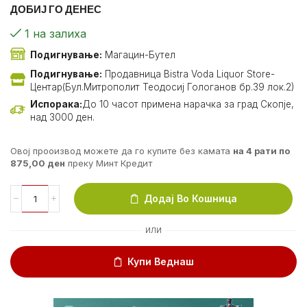
ДОБИЈ ГО ДЕНЕС
1 на залиха
Подигнување:
Магацин-Бутел
Подигнување:
Продавница Bistra Voda Liquor Store-
Центар(Бул.Митрополит Теодосиј Гологанов бр.39 лок.2)
Испорака:
До 10 часот примена нарачка за град Скопје,
над 3000 ден.
Овој прооизвод можете да го купите без камата
на 4 рати по
875,00
ден
преку Минт Кредит
Додај Во Кошница
ИЛИ
Купи Веднаш