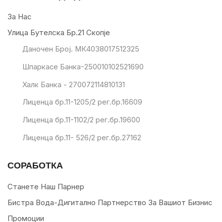
За Нас
Улица Бутелска Бр.21 Скопје
Даночен Број. МК4038017512325
Шпаркасе Банка-250010102521690
Халк Банка - 270072114810131
Лиценца бр.11-1205/2 рег.бр.16609
Лиценца бр.11-1102/2 рег.бр.19600
Лиценца бр.11- 526/2 рег.бр.27162
СОРАБОТКА
Станете Наш Парнер
Бистра Вода-Дигитално Партнерство За Вашиот Бизнис
Промоции