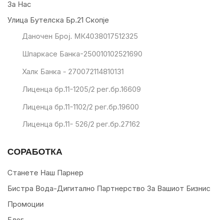
За Нас
Улица Бутелска Бр.21 Скопје
Даночен Број. МК4038017512325
Шпаркасе Банка-250010102521690
Халк Банка - 270072114810131
Лиценца бр.11-1205/2 рег.бр.16609
Лиценца бр.11-1102/2 рег.бр.19600
Лиценца бр.11- 526/2 рег.бр.27162
СОРАБОТКА
Станете Наш Парнер
Бистра Вода-Дигитално Партнерство За Вашиот Бизнис
Промоции
Блог