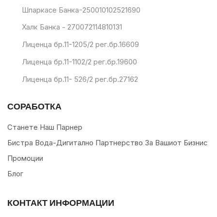
Шпаркасе Банка-250010102521690
Халк Банка - 270072114810131
Лиценца бр.11-1205/2 рег.бр.16609
Лиценца бр.11-1102/2 рег.бр.19600
Лиценца бр.11- 526/2 рег.бр.27162
СОРАБОТКА
Станете Наш Парнер
Бистра Вода-Дигитално Партнерство За Вашиот Бизнис
Промоции
Блог
КОНТАКТ ИНФОРМАЦИИ