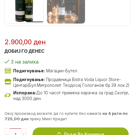
2.900,00
ден
ДОБИЈ ГО ДЕНЕС
3 на залиха
Подигнување:
Магацин-Бутел
Подигнување:
Продавница Bistra Voda Liquor Store-
Центар(Бул.Митрополит Теодосиј Гологанов бр.39 лок.2)
Испорака:
До 10 часот примена нарачка за град Скопје,
над 3000 ден.
Овој прооизвод можете да го купите без камата
на 4 рати по
725,00
ден
преку Минт Кредит
Додај Во Кошница