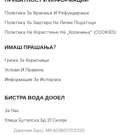
Политика За Враќање И Рефундирање
Политика За Заштира На Лични Податоци
Политика На Користење На „колачиња“ (COOKIES)
ИМАШ ПРАШАЊА?
Грижа За Корисници
Услови И Правила
Информации За Испорака
БИСТРА ВОДА ДООЕЛ
За Нас
Улица Бутелска Бр.21 Скопје
Даночен Број. МК4038017512325