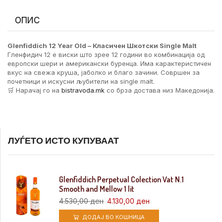
ОПИС
Glenfiddich 12 Year Old – Класичен Шкотски Single Malt
Гленфидич 12 е виски што зрее 12 години во комбинација од
европски шери и американски буренца. Има карактеристичен
вкус на свежа круша, јаболко и благо зачини. Совршен за
почетници и искусни љубители на single malt.
🛒 Нарачај го на
bistravoda.mk
со брза достава низ Македонија.
ЛУЃЕТО ИСТО КУПУВААТ
Glenfiddich Perpetual Colection Vat N.1
Smooth and Mellow 1 lit
4.530,00
ден
4.130,00
ден
ДОДАЈ ВО КОШНИЦА