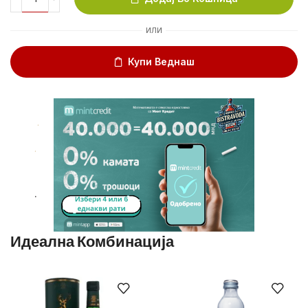
ИЛИ
Купи Веднаш
.
.
.
Идеална Комбинација