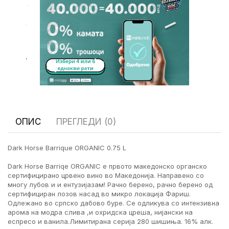
.
.
.
ОПИС
ПРЕГЛЕДИ (0)
Dark Horse Barrique ORGANIC 0.75 L
Dark Horse Barriqe ORGANIC е првото македонско органско
сертифицирано црвено вино во Македонија. Направено со
многу лубов и и ентузијазам! Рачно берено, рачно берено од
сертифициран лозов насад во микро локација Фариш.
Одлежано во српско дабово буре. Се одликува со интензивна
арома на модра слива ,и охридска цреша, нијански на
еспресо и ванила.Лимитирана серија 280 шишиња. 16% алк.