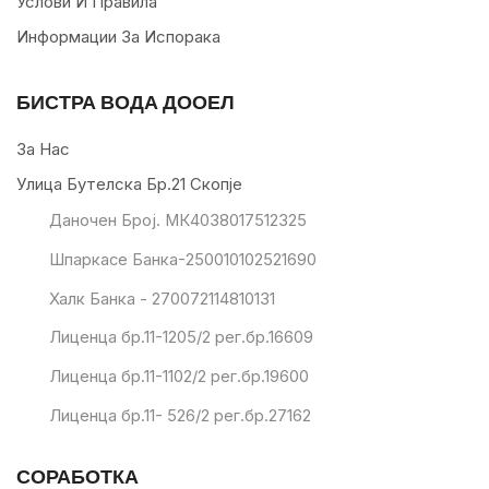
Услови И Правила
Информации За Испорака
БИСТРА ВОДА ДООЕЛ
За Нас
Улица Бутелска Бр.21 Скопје
Даночен Број. МК4038017512325
Шпаркасе Банка-250010102521690
Халк Банка - 270072114810131
Лиценца бр.11-1205/2 рег.бр.16609
Лиценца бр.11-1102/2 рег.бр.19600
Лиценца бр.11- 526/2 рег.бр.27162
СОРАБОТКА