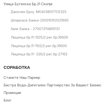
Улица Бутелска Бр.21 Скопје
Даночен Број. МК4038017512325
Шпаркасе Банка-250010102521690
Халк Банка - 270072114810131
Лиценца бр.11-1205/2 рег.бр.16609
Лиценца бр.11-1102/2 рег.бр.19600
Лиценца бр.11- 526/2 рег.бр.27162
СОРАБОТКА
Станете Наш Парнер
Бистра Вода-Дигитално Партнерство За Вашиот Бизнис
Промоции
Блог