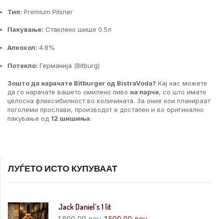
Тип:
Premium Pilsner
Пакување:
Стаклено шише 0.5л
Алкохол:
4.8%
Потекло:
Германија (Bitburg)
Зошто да нарачате Bitburger од BistraVoda?
Кај нас можете
да го нарачате вашето омилено пиво
на парче
, со што имате
целосна флексибилност во количината. За оние кои планираат
поголеми прослави, производот е достапен и во оригинално
пакување од
12 шишиња
.
ЛУЃЕТО ИСТО КУПУВААТ
Jack Daniel’s 1 lit
1.890,00
ден
1.590,00
ден