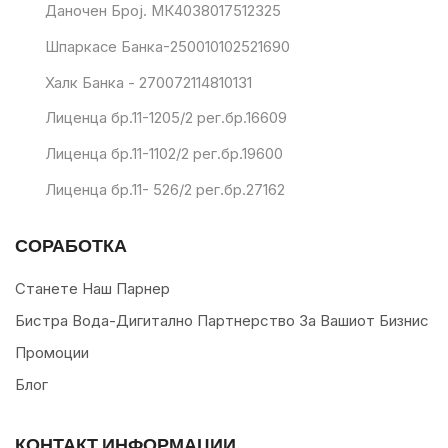
Даночен Број. МК4038017512325
Шпаркасе Банка-250010102521690
Халк Банка - 270072114810131
Лиценца бр.11-1205/2 рег.бр.16609
Лиценца бр.11-1102/2 рег.бр.19600
Лиценца бр.11- 526/2 рег.бр.27162
СОРАБОТКА
Станете Наш Парнер
Бистра Вода-Дигитално Партнерство За Вашиот Бизнис
Промоции
Блог
КОНТАКТ ИНФОРМАЦИИ