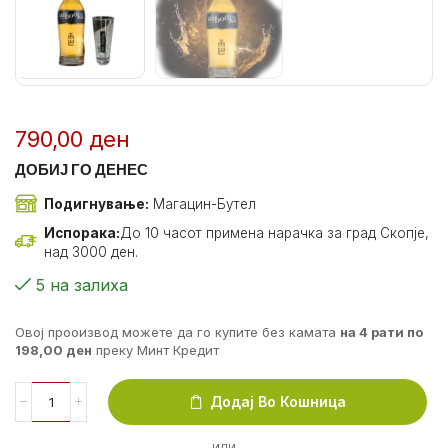
790,00
ден
ДОБИЈ ГО ДЕНЕС
Подигнување:
Магацин-Бутел
Испорака:
До 10 часот примена нарачка за град Скопје,
над 3000 ден.
5 на залиха
Овој прооизвод можете да го купите без камата
на 4 рати по
198,00
ден
преку Минт Кредит
Додај Во Кошница
ИЛИ