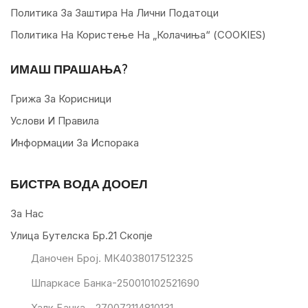
Политика За Заштира На Лични Податоци
Политика На Користење На „колачиња“ (COOKIES)
ИМАШ ПРАШАЊА?
Грижа За Корисници
Услови И Правила
Информации За Испорака
БИСТРА ВОДА ДООЕЛ
За Нас
Улица Бутелска Бр.21 Скопје
Даночен Број. МК4038017512325
Шпаркасе Банка-250010102521690
Халк Банка - 270072114810131