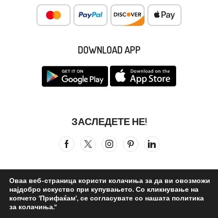
DOWNLOAD APP
ЗАСЛЕДЕТЕ НЕ!
Оваа веб-страница користи колачиња за да ви овозможи
најдобро искуство при купувањето. Со кликнување на
Сите права се задржани © 2026
Бистра Вода
. ©reated by –
копчето 'Прифаќам', се согласувате со нашата политика
за колачиња.“
Бистра Вода Дизајн Студио
.
0