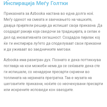
Инспирација Меѓу Голтки
Приказната за Azbooka настана во една долга ноќ.
Меѓу одекот на смеата и ѕвечкањето на чашките,
двајца пријатели решија да испишат своја приказна. Да
создадат ракија која сведочи за традицијата, а сепак е
дел од иновативната сегашност. Создадоа пијалак кој
ќе ги инспирира луѓето да споделуваат свои приказни
и да уживаат во заедничките мигови.
Azbooka има разигран дух. Познато е дека поттикнува
поглавја на кои можеби нема да се сеќавате дека сте
ги испишале, со ненадејни пресврти скриени во
топлината на нејзината прегратка. Таа е музата на
шеговитите приказни, ноќите со неочекувани пресврти
или искрените исповеди кон ѕвездите.