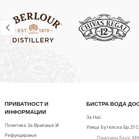
ПРИВАТНОСТ И
БИСТРА ВОДА ДО
ИНФОРМАЦИИ
За Нас
Политика За Враќање И
Улица Бутелска Бр.21 С
Рефундирање
Даночен Број. М