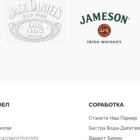
ОЕЛ
СОРАБОТКА
Станете Наш Парнер
копје
Бистра Вода-Дигитал
Вашиот Бизнис
К4038017512325