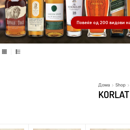
.
Повеќе од 200 видови н
Дома
Shop
KORLAT