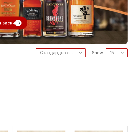
а виски
Show