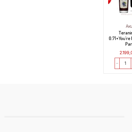
Ак
Terani
0.7l+You’re
Pa
2.199