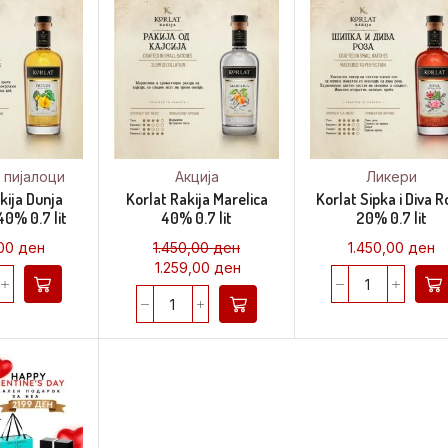
 пијалоци
Акција
Ликери
kija Dunja
Korlat Rakija Marelica
Korlat Sipka i Diva 
40% 0.7 lit
40% 0.7 lit
20% 0.7 lit
,00
ден
1.450,00
ден
1.450,00
ден
1.259,00
ден