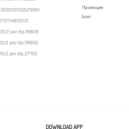
Промоции
250010102521690
Блог
072114810131
05/2 рег.бр.16609
02/2 рег.бр.19600
6/2 рег.бр.27162
DOWNLOAD APP