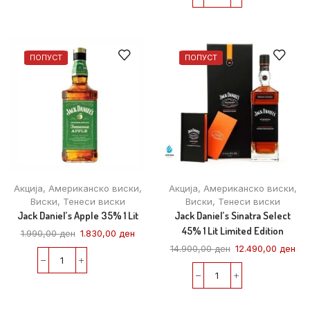
ПОПУСТ
ПОПУСТ
Акција
,
Американско виски
,
Акција
,
Американско виски
,
Виски
,
Тенеси виски
Виски
,
Тенеси виски
Jack Daniel’s Apple 35% 1 Lit
Jack Daniel’s Sinatra Select
45% 1 Lit Limited Edition
1.990,00
ден
1.830,00
ден
14.900,00
ден
12.490,00
ден