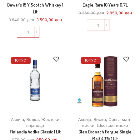
Dewar’s 15 Y Scotch Whiskey 1
Eagle Rare 10 Years 0.7L
Lit
3.250,00
ден
2.850,00
ден
3.840,00
ден
3.590,00
ден
ПОПУСТ
ПОПУСТ
Акција
,
Водка
,
Жестоки
Акција
,
Виски
,
Сингл малт
пијалоци
виски
,
Шкотско виски
Finlandia Vodka Classic 1 Lit
Glen Dronach Forgue Single
Malt 43% 1 Lit
970,00
ден
850,00
ден