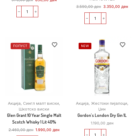
3.590,00
ден
3.350,00
ден
ПОПУСТ
NEW
Акција
,
Сингл малт виски
,
Акција
,
Жестоки пијалоци
,
Шкотско виски
Џин
Glen Grant 10 Year Single Malt
Gordon’s London Dry Gin 1L
Scotch Whisky 1 Lit 40%
1.190,00
ден
2.460,00
ден
1.990,00
ден