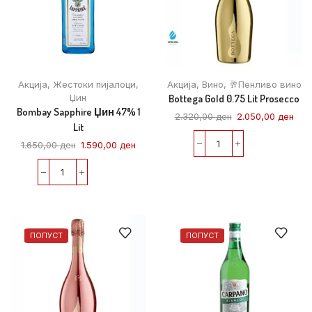
Акција
,
Жестоки пијалоци
,
Акција
,
Вино
,
🥂Пенливо вино
Џин
Bottega Gold 0.75 Lit Prosecco
Bombay Sapphire Џин 47% 1
2.320,00
ден
2.050,00
ден
Lit
1.650,00
ден
1.590,00
ден
ПОПУСТ
ПОПУСТ