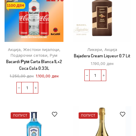
Акција
,
Жестоки пијалоци
,
Ликери
,
Акција
Подарочни сетови
,
Рум
Bajadera Cream Liqueur 0.7 Lit
Bacardi Рум Carta Blanca 1L+2
1.190,00
ден
Coca Cola 0.33L
1.250,00
ден
1.100,00
ден
ПОПУСТ
ПОПУСТ