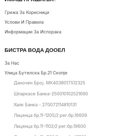
Грижа За Корисници
Услови И Правила
Информации За Испорака
БИСТРА ВОДА ДООЕЛ
За Нас
Улица Бутелска Бр.21 Скопје
Даночен Број. МК4038017512325
Шпаркасе Банка-250010102521690
Халк Банка - 270072114810131
Лиценца бр.11-1205/2 рег.бр.16609
Лиценца бр.11-1102/2 рег.бр.19600