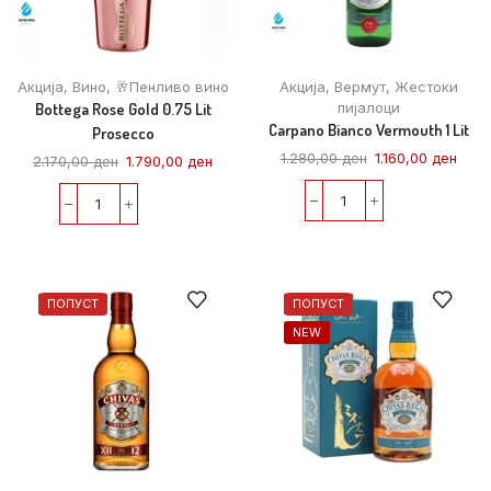
Акција
,
Вино
,
🥂Пенливо вино
Акција
,
Вермут
,
Жестоки
Bottega Rose Gold 0.75 Lit
пијалоци
Carpano Bianco Vermouth 1 Lit
Prosecco
1.280,00
ден
1.160,00
ден
2.170,00
ден
1.790,00
ден
ПОПУСТ
ПОПУСТ
NEW