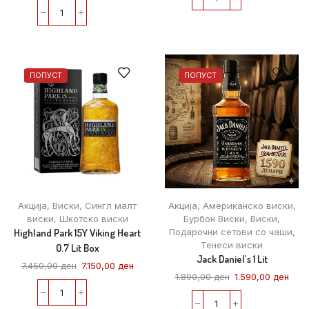
ПОПУСТ
ПОПУСТ
Акција
,
Виски
,
Сингл малт
Акција
,
Американско виски
,
виски
,
Шкотско виски
Бурбон Виски
,
Виски
,
Highland Park 15Y Viking Heart
Подарочни сетови со чаши
,
Тенеси виски
0.7 Lit Box
Jack Daniel’s 1 Lit
7.450,00
ден
7.150,00
ден
1.890,00
ден
1.590,00
ден