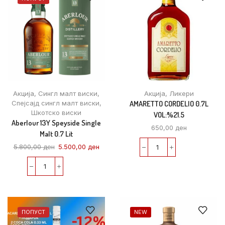
Акција
,
Сингл малт виски
,
Акција
,
Ликери
Спејсајд сингл малт виски
,
AMARETTO CORDELIO 0.7L
Шкотско виски
VOL:%21.5
Aberlour 13Y Speyside Single
650,00
ден
Malt 0.7 Lit
5.800,00
ден
5.500,00
ден
ПОПУСТ
NEW