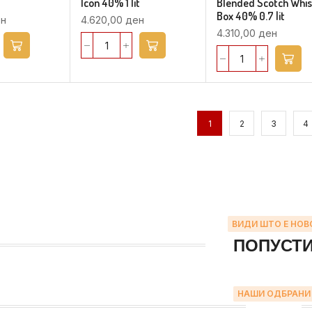
Icon 40% 1 lit
Blended Scotch Whi
Box 40% 0.7 lit
н
4.620,00
ден
4.310,00
ден
1
2
3
4
ВИДИ ШТО Е НОВ
ПОПУСТ
НАШИ ОДБРАНИ