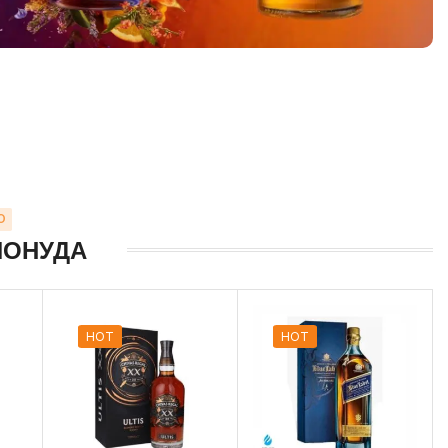
О
ПОНУДА
HOT
HOT