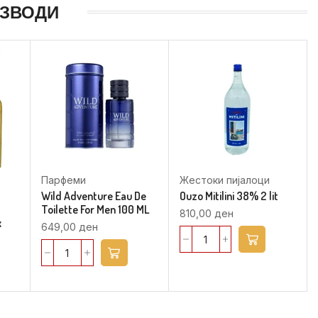
ИЗВОДИ
Парфеми
Жестоки пијалоци
l
Wild Adventure Eau De
Ouzo Mitilini 38% 2 lit
Toilette For Men 100 ML
810,00
ден
x
649,00
ден