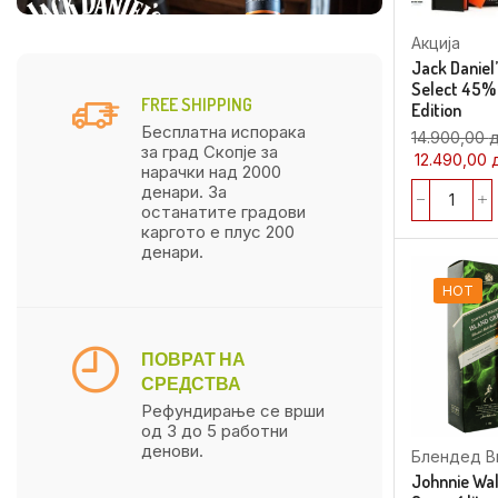
Акција
Jack Daniel’
Select 45% 1
FREE SHIPPING
Edition
Бесплатна испорака
14.900,00
за град Скопје за
12.490,00
нарачки над 2000
денари. За
останатите градови
каргото е плус 200
денари.
HOT
ПОВРАТ НА
СРЕДСТВА
Рефундирање се врши
од 3 до 5 работни
денови.
Блендед В
Johnnie Wal