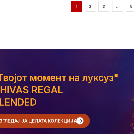
1
2
3
…
9
Твојот момент на луксуз"
HIVAS REGAL
LENDED
РАЗГЛЕДАЈ ЈА ЦЕЛАТА КОЛЕКЦИЈА