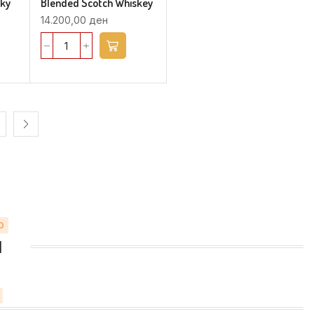
sky
Blended Scotch Whiskey
14.200,00
ден
О
И