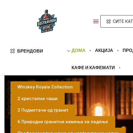
СИТЕ КА
ДОМА
АКЦИЈА
ПРО
БРЕНДОВИ
КАФЕ И КАФЕМАТИ
Whiskey Royale Collection
2 кристални чаши
2 Подметачи од гранит
6 Природни гранитни камења за ладење