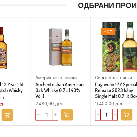
ОДБРАНИ ПРО
HOT
Американско виски
Сингл малт виски
12 Year 1 lit
Auchentoshan American
Lagavulin 12Y Specia
otch Whisky
Oak Whisky 0.7L (40%
Release 2023 Islay
Vol.)
Single Malt 0.7 lit Bo
ен
2.480,00
ден
11.400,00
ден
ен