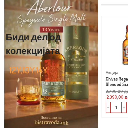
Биди дел од
колекцијата
12Y,13Y,14Y
Акција
Chivas Regal 
Blended Sc
2.790,00
д
2.390,00
д