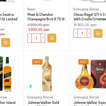
Вино
Блендед Виски
s Sinatra
Moet & Chandon
Chivas Regal 12Y 4.5 l
 lit Limited
Champagne Brut 0.75 lit
With Cradle (стала
4.990,00
ден
16.900,00
ден
ден
3.900,00
ден
ден
HOT
HOT
иски
Блендед Виски
Блендед Виски
ker Island
Johnnie Walker Gold
Johnnie Walker Swin