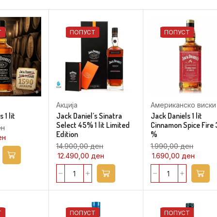
Т
ПОПУСТ
ПОПУСТ
Акција
Американско виски
 1 lit
Jack Daniel’s Sinatra
Jack Daniels 1 lit
Select 45% 1 lit Limited
Cinnamon Spice Fire
ен
Edition
%
ен
14.900,00
ден
1.990,00
ден
12.490,00
ден
1.690,00
ден
Т
ПОПУСТ
ПОПУСТ