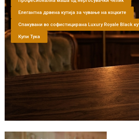
Професионална маша од нерѓосувачки челик
Елегантна дрвена кутија за чување на коцките
Спакувани во софистицирана Luxury Royale Black ку
Купи Тука