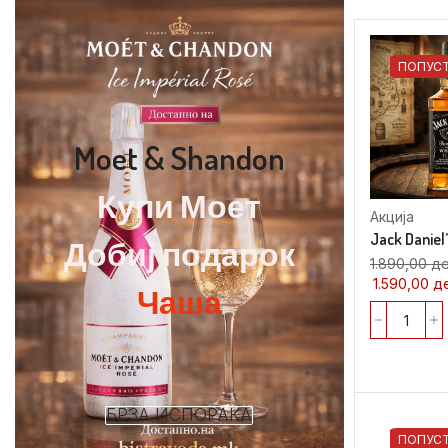
ПОПУС
Moet & Shandon
Купи Моет
Акција
Jack Daniel’s
Добиј подарок
1.890,00
д
1.590,00
д
Чаша
БРЗА ИСПОРАКА
ПОПУС