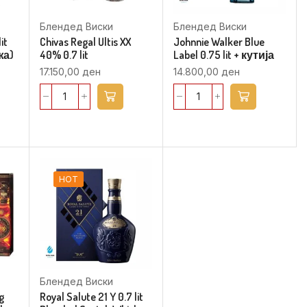
Блендед Виски
Блендед Виски
it
Chivas Regal Ultis XX
Johnnie Walker Blue
жа)
40% 0.7 lit
Label 0.75 lit + кутија
17.150,00
ден
14.800,00
ден
HOT
Блендед Виски
g
Royal Salute 21 Y 0.7 lit