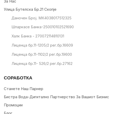
За Нас
Улица Бутелска Бр.21 Скопје
Даночен Број. МК4038017512325
Шпаркасе Банка-250010102521690
Халк Банка - 270072114810131
Лиценца бр.11-1205/2 рег.бр.16609
Лиценца бр.11-1102/2 рег.бр.19600
Лиценца бр.11- 526/2 рег.бр.27162
СОРАБОТКА
Станете Наш Парнер
Бистра Вода-Дигитално Партнерство За Вашиот Бизнис
Промоции
Блог