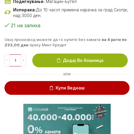
Подигнување:
Магацин-Бутел
Испорака:
До 10 часот примена нарачка за град Скопје,
над 3000 ден.
21 на залиха
Овој прооизвод можете да го купите без камата
на 4 рати по
233,00
ден
преку Минт Кредит
Додај Во Кошница
ИЛИ
Купи Веднаш
.
.