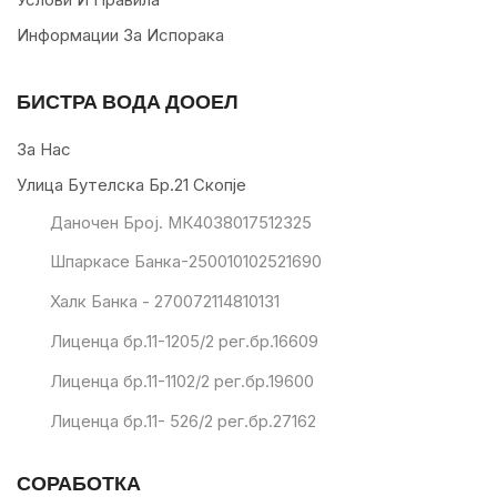
Информации За Испорака
БИСТРА ВОДА ДООЕЛ
За Нас
Улица Бутелска Бр.21 Скопје
Даночен Број. МК4038017512325
Шпаркасе Банка-250010102521690
Халк Банка - 270072114810131
Лиценца бр.11-1205/2 рег.бр.16609
Лиценца бр.11-1102/2 рег.бр.19600
Лиценца бр.11- 526/2 рег.бр.27162
СОРАБОТКА