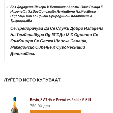
Без Додадени Шеќери И Вештачки Ароми, Оваа Ракија Е
Наменета За Вистинските Љубители На Жестоки
Пијалаци Кои Го Ценат Природниот Квалитет И
Традицијата.
Се Препорачува Да Се Служи Добро Изладена
На Температура Од
10°C До 12°C
. Одлично Се
Комбинира Со Свежа Шопска Салата,
Македонско Сирење И Сувомеснати
Деликатеси.
ЛУЃЕТО ИСТО КУПУВААТ
Bovin, SV.Trifun Premium Rakija 0.5 lit
750,00
ден