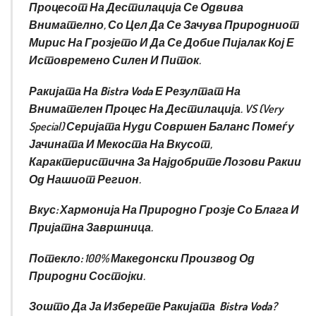
Процесот На Дестилација Се Одвива
Внимателно, Со Цел Да Се Зачува Природниот
Мирис На Грозјето И Да Се Добие Пијалак Кој Е
Истовремено Силен И Питок.
Ракијата На
Bistra Voda
Е Резултат На
Внимателен Процес На Дестилација. VS (Very
Special) Серијата Нуди Совршен Баланс Помеѓу
Јачината И Мекоста На Вкусот,
Карактеристична За Најдобрите Лозови Ракии
Од Нашиот Регион.
Вкус:
Хармонија На Природно Грозје Со Блага И
Пријатна Завршница.
Потекло:
100% Македонски Производ Од
Природни Состојки.
Зошто Да Ја Изберете Ракијата Bistra Voda?