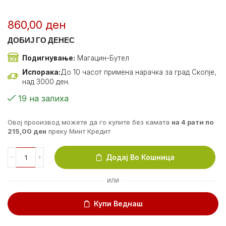
860,00
ден
ДОБИЈ ГО ДЕНЕС
Подигнување:
Магацин-Бутел
Испорака:
До 10 часот примена нарачка за град Скопје,
над 3000 ден.
19 на залиха
Овој прооизвод можете да го купите без камата
на 4 рати по
215,00
ден
преку Минт Кредит
Додај Во Кошница
ИЛИ
Купи Веднаш