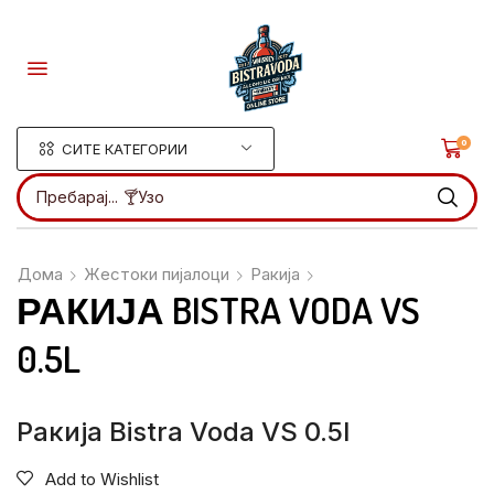
0
СИТЕ КАТЕГОРИИ
Пребарај...
🍸Ликери
Дома
Жестоки пијалоци
Ракија
РАКИЈА BISTRA VODA VS
0.5L
Ракија Bistra Voda VS 0.5l
Add to Wishlist