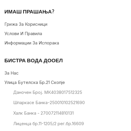
ИМАШ ПРАШАЊА?
Грижа За Корисници
Услови И Правила
Информации За Испорака
БИСТРА ВОДА ДООЕЛ
За Нас
Улица Бутелска Бр.21 Скопје
Даночен Број. МК4038017512325
Шпаркасе Банка-250010102521690
Халк Банка - 270072114810131
Лиценца бр.11-1205/2 рег.бр.16609