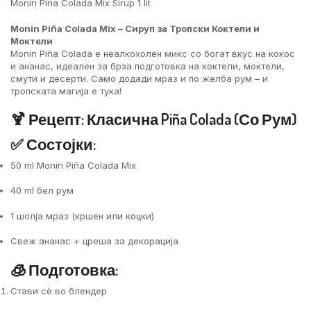
Monin Pina Colada Mix Sirup 1 lit
Monin Piña Colada Mix – Сируп за Тропски Коктели и
Моктели
Monin Piña Colada е неалкохолен микс со богат вкус на кокос
и ананас, идеален за брза подготовка на коктели, моктели,
смути и десерти. Само додади мраз и по желба рум – и
тропската магија е тука!
🍹 Рецепт: Класична Piña Colada (со Рум)
✅ Состојки:
50 ml Monin Piña Colada Mix
40 ml бел рум
1 шолја мраз (кршен или коцки)
Свеж ананас + цреша за декорација
🧊 Подготовка:
Стави сè во блендер