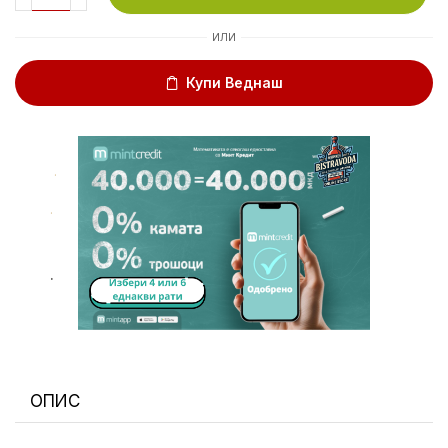
ИЛИ
Купи Веднаш
.
.
.
ОПИС