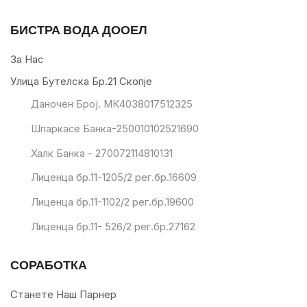
БИСТРА ВОДА ДООЕЛ
За Нас
Улица Бутелска Бр.21 Скопје
Даночен Број. МК4038017512325
Шпаркасе Банка-250010102521690
Халк Банка - 270072114810131
Лиценца бр.11-1205/2 рег.бр.16609
Лиценца бр.11-1102/2 рег.бр.19600
Лиценца бр.11- 526/2 рег.бр.27162
СОРАБОТКА
Станете Наш Парнер