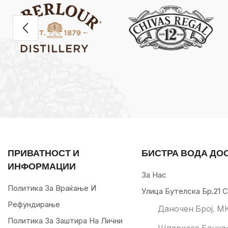
ПРИВАТНОСТ И
БИСТРА ВОДА ДО
ИНФОРМАЦИИ
За Нас
Политика За Враќање И
Улица Бутелска Бр.21 С
Рефундирање
Даночен Број. М
Политика За Заштира На Лични