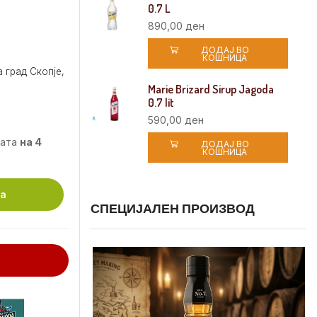
0.7 L
890,00
ден
ДОДАЈ ВО
КОШНИЦА
 град Скопје,
Marie Brizard Sirup Jagoda
0.7 lit
590,00
ден
мата
на 4
ДОДАЈ ВО
КОШНИЦА
ца
СПЕЦИЈАЛЕН ПРОИЗВОД