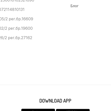
250010102521690
Блог
072114810131
05/2 рег.бр.16609
02/2 рег.бр.19600
6/2 рег.бр.27162
DOWNLOAD APP