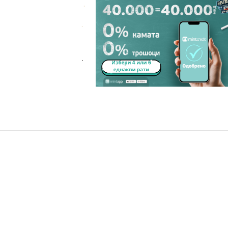
.
.
.