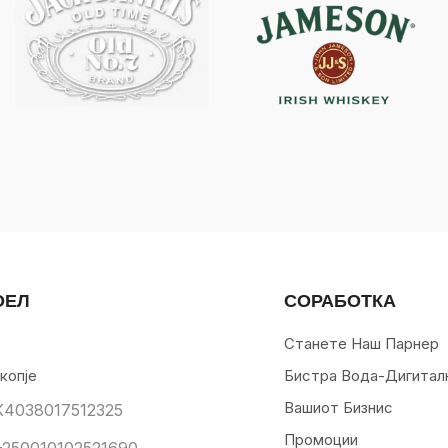
ОЕЛ
СОРАБОТКА
Станете Наш Парнер
копје
Бистра Вода-Дигитал
Вашиот Бизнис
К4038017512325
Промоции