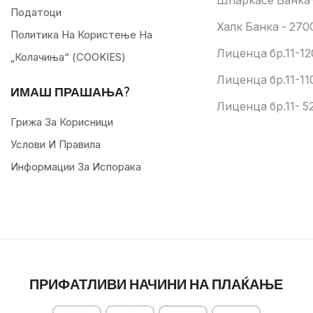
Шпаркасе Банка-
Податоци
Халк Банка - 270
Политика На Користење На
Лиценца бр.11-12
„колачиња“ (COOKIES)
Лиценца бр.11-11
ИМАШ ПРАШАЊА?
Лиценца бр.11- 52
Грижа За Корисници
Услови И Правила
Информации За Испорака
ПРИФАТЛИВИ НАЧИНИ НА ПЛАЌАЊЕ