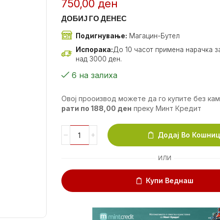
750,00
ден
ДОБИЈ ГО ДЕНЕС
Подигнување:
Магацин-Бутел
Испорака:
До 10 часот примена нарачка за
над 3000 ден.
6 на залиха
Овој прооизвод можете да го купите без ка
рати по
188,00
ден
преку Минт Кредит
Додај Во Кошни
ИЛИ
Купи Веднаш