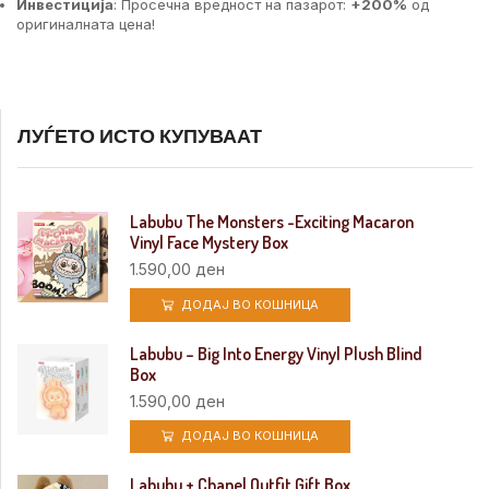
Инвестиција
: Просечна вредност на пазарот:
+200%
од
оригиналната цена!
ЛУЃЕТО ИСТО КУПУВААТ
Labubu The Monsters -Exciting Macaron
Vinyl Face Mystery Box
1.590,00
ден
ДОДАЈ ВО КОШНИЦА
Labubu – Big Into Energy Vinyl Plush Blind
Box
1.590,00
ден
ДОДАЈ ВО КОШНИЦА
Labubu + Chanel Outfit Gift Box