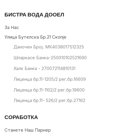
БИСТРА ВОДА ДООЕЛ
За Нас
Улица Бутелска Бр.21 Скопје
Даночен Број. МК4038017512325
Шпаркасе Банка-250010102521690
Халк Банка - 270072114810131
Лиценца бр.11-1205/2 рег.бр.16609
Лиценца бр.11-1102/2 рег.бр.19600
Лиценца бр.11- 526/2 рег.бр.27162
СОРАБОТКА
Станете Наш Парнер