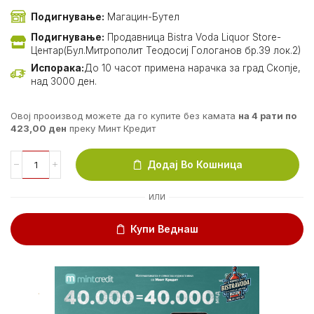
Подигнување:
Магацин-Бутел
Подигнување:
Продавница Bistra Voda Liquor Store-
Центар(Бул.Митрополит Теодосиј Гологанов бр.39 лок.2)
Испорака:
До 10 часот примена нарачка за град Скопје,
над 3000 ден.
Овој прооизвод можете да го купите без камата
на 4 рати по
423,00
ден
преку Минт Кредит
Додај Во Кошница
ИЛИ
Купи Веднаш
.