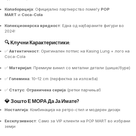
Колаборација
: Официјално партнерство помеѓу
POP
MART
и
Coca-Cola
Колекционерска вредност
: Една од најбараните фигури во
2024!
🔍 Клучни Карактеристики:
✅
Автентичност
: Оригинален потпис на Kasing Lung + лого на
Coca-Cola
✅
Материјал
: Премиум винил со метални детали (шише/буре)
✅
Големина
: 10–12 cm (перфектна за изложба)
✅
Статус
:
Ограничена серија
(ретки парчиња!)
💎 Зошто Е МОРА Да Ја Имате?
Носталгија
: Комбинација на ретро-стил и модерен дизајн
Ексклузивност
: Само за VIP клиенти на POP MART во избрани
земји