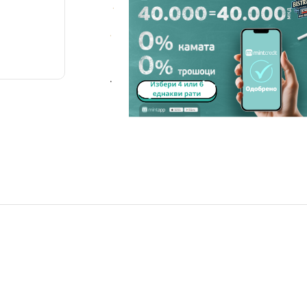
.
.
.