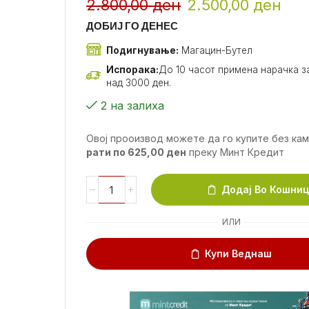
2.800,00
ден
2.500,00
ден
ДОБИЈ ГО ДЕНЕС
Подигнување:
Магацин-Бутел
Испорака:
До 10 часот примена нарачка за
над 3000 ден.
2 на залиха
Овој прооизвод можете да го купите без ка
рати по
625,00
ден
преку Минт Кредит
Додај Во Кошни
ИЛИ
Купи Веднаш