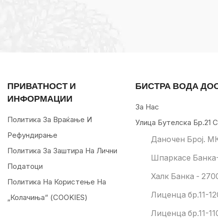
ПРИВАТНОСТ И
БИСТРА ВОДА ДО
ИНФОРМАЦИИ
За Нас
Политика За Враќање И
Улица Бутелска Бр.21 С
Рефундирање
Даночен Број. М
Политика За Заштира На Лични
Шпаркасе Банка-
Податоци
Халк Банка - 270
Политика На Користење На
Лиценца бр.11-12
„колачиња“ (COOKIES)
Лиценца бр.11-11