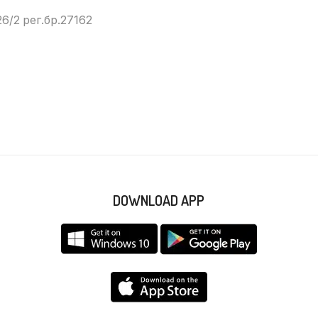
6/2 рег.бр.27162
DOWNLOAD APP