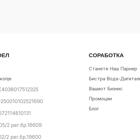
ОЕЛ
СОРАБОТКА
Станете Наш Парнер
копје
Бистра Вода-Дигитал
Вашиот Бизнис
К4038017512325
Промоции
250010102521690
Блог
072114810131
05/2 рег.бр.16609
02/2 рег.бр.19600