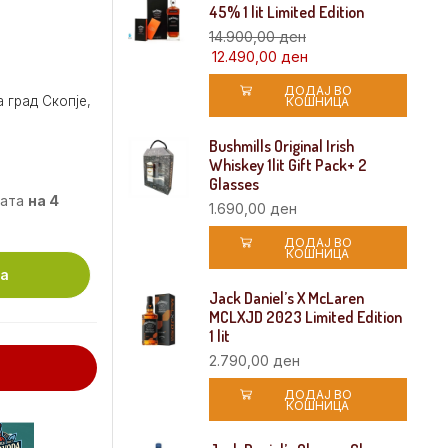
45% 1 lit Limited Edition
14.900,00
ден
12.490,00
ден
ДОДАЈ ВО
 град Скопје,
КОШНИЦА
Bushmills Original Irish
Whiskey 1lit Gift Pack+ 2
Glasses
мата
на 4
1.690,00
ден
ДОДАЈ ВО
КОШНИЦА
ца
Jack Daniel’s X McLaren
MCLXJD 2023 Limited Edition
1 lit
2.790,00
ден
ДОДАЈ ВО
КОШНИЦА