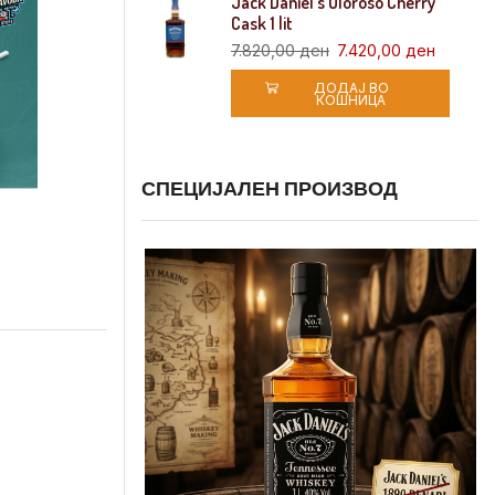
Jack Daniel’s Oloroso Cherry
Cask 1 lit
7.820,00
ден
7.420,00
ден
ДОДАЈ ВО
КОШНИЦА
СПЕЦИЈАЛЕН ПРОИЗВОД