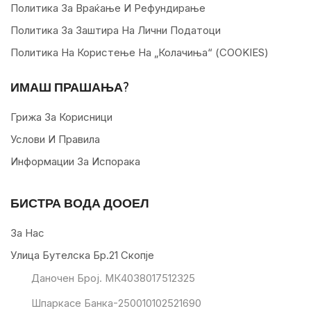
Политика За Враќање И Рефундирање
Политика За Заштира На Лични Податоци
Политика На Користење На „колачиња“ (COOKIES)
ИМАШ ПРАШАЊА?
Грижа За Корисници
Услови И Правила
Информации За Испорака
БИСТРА ВОДА ДООЕЛ
За Нас
Улица Бутелска Бр.21 Скопје
Даночен Број. МК4038017512325
Шпаркасе Банка-250010102521690