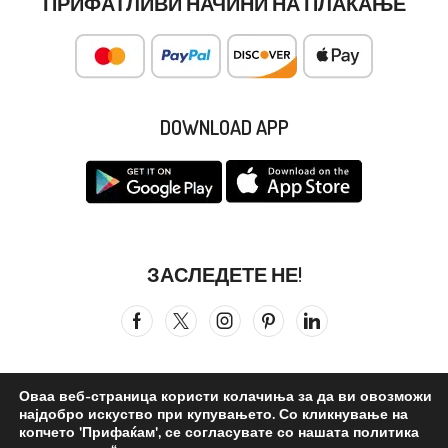
ПРИФАТЛИВИ НАЧИНИ НА ПЛАЌАЊЕ
DOWNLOAD APP
ЗАСЛЕДЕТЕ НЕ!
Оваа веб-страница користи колачиња за да ви овозможи
најдобро искуство при купувањето. Со кликнување на
Сите права се задржани © 2026
Бистра Вода
. ©reated by –
копчето 'Прифаќам', се согласувате со нашата политика