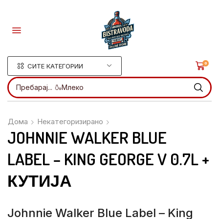
0
СИТЕ КАТЕГОРИИ
Пребарај...
🍶Млеко
Дома
Некатегоризирано
JOHNNIE WALKER BLUE
LABEL – KING GEORGE V 0.7L +
КУТИЈА
Johnnie Walker Blue Label – King