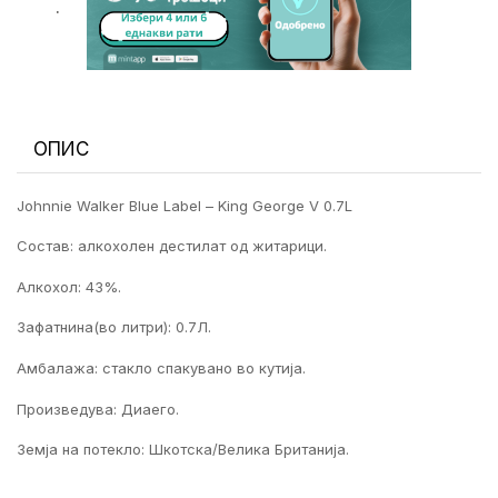
.
ОПИС
Johnnie Walker Blue Label – King George V 0.7L
Состав: алкохолен дестилат од житарици.
Алкохол: 43%.
Зафатнина(во литри): 0.7Л.
Амбалажа: стакло спакувано во кутија.
Произведува: Диаего.
Земја на потекло: Шкотска/Велика Британија.