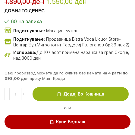
1.890,00
ден
1.590,00
ден
ДОБИЈ ГО ДЕНЕС
60 на залиха
Подигнување:
Магацин-Бутел
Подигнување:
Продавница Bistra Voda Liquor Store-
Центар(Бул.Митрополит Теодосиј Гологанов бр.39 лок.2)
Испорака:
До 10 часот примена нарачка за град Скопје,
над 3000 ден.
Овој прооизвод можете да го купите без камата
на 4 рати по
398,00
ден
преку Минт Кредит
Додај Во Кошница
ИЛИ
Купи Веднаш