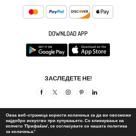
DOWNLOAD APP
ЗАСЛЕДЕТЕ НЕ!
Оваа веб-страница користи колачиња за да ви овозможи
најдобро искуство при купувањето. Со кликнување на
Сите права се задржани © 2026
Бистра Вода
. ©reated by –
копчето 'Прифаќам', се согласувате со нашата политика
за колачиња.“
Бистра Вода Дизајн Студио
.