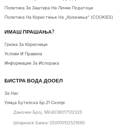
Политика За Заштира На Лични Податоци
Политика На Користење На „колачиња“ (COOKIES)
ИМАШ ПРАШАЊА?
Грижа За Корисници
Услови И Правила
Информации За Испорака
БИСТРА ВОДА ДООЕЛ
За Нас
Улица Бутелска Бр.21 Скопје
Даночен Број. МК4038017512325
Шпаркасе Банка-250010102521690