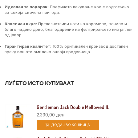
Идеален за подарок:
Префинето пакување кое е подготвено
за секоја свечена пригода.
Класичен вкус:
Препознатливи ноти на карамела, ванила и
благо чадено дрво, благодарение на филтрирањето низ јаглен
од јавор.
Гарантиран квалитет:
100% оригинален производ достапен
преку вашата омилена онлајн продавница.
ЛУЃЕТО ИСТО КУПУВААТ
Gentleman Jack Double Mellowed 1L
2.390,00
ден
ДОДАЈ ВО КОШНИЦА