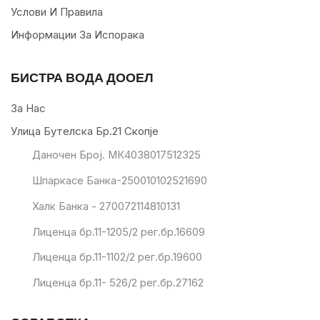
Услови И Правила
Информации За Испорака
БИСТРА ВОДА ДООЕЛ
За Нас
Улица Бутелска Бр.21 Скопје
Даночен Број. МК4038017512325
Шпаркасе Банка-250010102521690
Халк Банка - 270072114810131
Лиценца бр.11-1205/2 рег.бр.16609
Лиценца бр.11-1102/2 рег.бр.19600
Лиценца бр.11- 526/2 рег.бр.27162