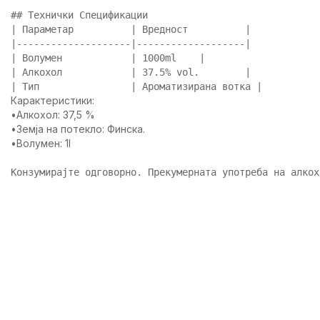
##
 Технички Спецификации
|
 Параметар          
|
 Вредност          
|
|
--------------------
|
-------------------
|
|
 Волумен            
|
 1000ml    
|
|
 Алкохол            
|
 37.5% vol.        
|
|
 Тип                
|
 Ароматизирана вотка 
|
Карактеристики:
•Алкохол: 37,5 %
•Земја на потекло: Финска.
•Волумен: 1l
Конзумирајте одговорно. Прекумерната употреба на алкох