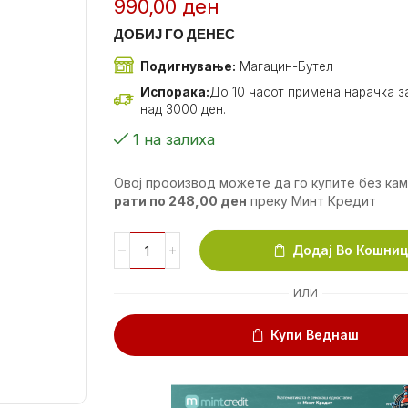
990,00
ден
ДОБИЈ ГО ДЕНЕС
Подигнување:
Магацин-Бутел
Испорака:
До 10 часот примена нарачка за
над 3000 ден.
1 на залиха
Овој прооизвод можете да го купите без ка
рати по
248,00
ден
преку Минт Кредит
Додај Во Кошни
ИЛИ
Купи Веднаш