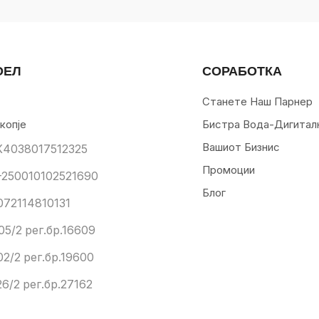
ОЕЛ
СОРАБОТКА
Станете Наш Парнер
копје
Бистра Вода-Дигитал
Вашиот Бизнис
К4038017512325
Промоции
250010102521690
Блог
072114810131
05/2 рег.бр.16609
02/2 рег.бр.19600
6/2 рег.бр.27162