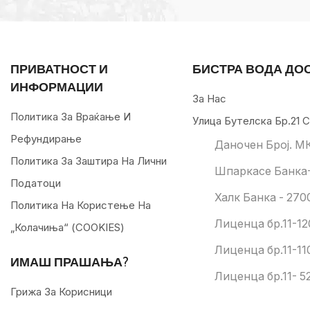
ПРИВАТНОСТ И
БИСТРА ВОДА ДО
ИНФОРМАЦИИ
За Нас
Политика За Враќање И
Улица Бутелска Бр.21 С
Рефундирање
Даночен Број. М
Политика За Заштира На Лични
Шпаркасе Банка-
Податоци
Халк Банка - 270
Политика На Користење На
Лиценца бр.11-12
„колачиња“ (COOKIES)
Лиценца бр.11-11
ИМАШ ПРАШАЊА?
Лиценца бр.11- 52
Грижа За Корисници