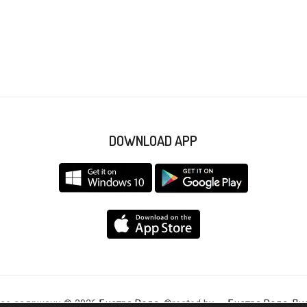
DOWNLOAD APP
 се задржани © 2026
Бистра Вода
. ©reated by –
Бистра Вода Ди