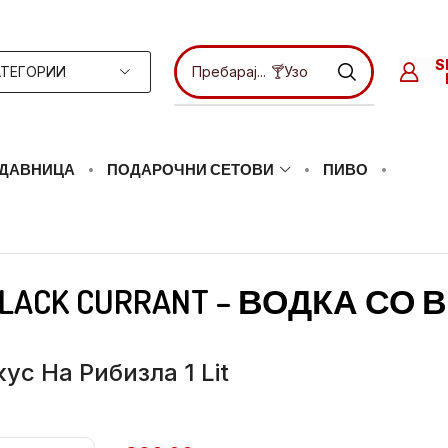
S
АТЕГОРИИ
Пребарај...
🍸Узо
ДАВНИЦА
ПОДАРОЧНИ СЕТОВИ
ПИВО
 BLACK CURRANT – ВОДКА СО 
кус На Рибизла 1 Lit