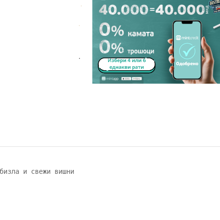
.
.
.