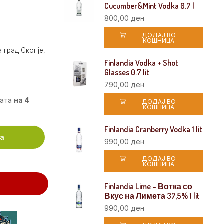
Cucumber&Mint Vodka 0.7 l
800,00
ден
ДОДАЈ ВО
КОШНИЦА
 град Скопје,
Finlandia Vodka + Shot
Glasses 0.7 lit
790,00
ден
мата
на 4
ДОДАЈ ВО
КОШНИЦА
Finlandia Cranberry Vodka 1 lit
ца
990,00
ден
ДОДАЈ ВО
КОШНИЦА
Finlandia Lime – Вотка со
Вкус на Лимета 37,5% 1 lit
990,00
ден