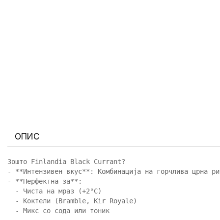
ОПИС
Зошто Finlandia Black Currant?
-
**
Интензивен вкус
**
-
**
Перфектна за
**
: 

-
 Чиста на мраз (+2°C)

-
 Коктели (Bramble, Kir Royale)

-
 Микс со сода или тоник
