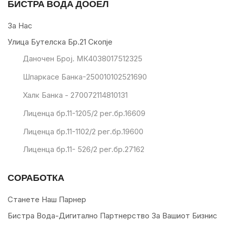
БИСТРА ВОДА ДООЕЛ
За Нас
Улица Бутелска Бр.21 Скопје
Даночен Број. МК4038017512325
Шпаркасе Банка-250010102521690
Халк Банка - 270072114810131
Лиценца бр.11-1205/2 рег.бр.16609
Лиценца бр.11-1102/2 рег.бр.19600
Лиценца бр.11- 526/2 рег.бр.27162
СОРАБОТКА
Станете Наш Парнер
Бистра Вода-Дигитално Партнерство За Вашиот Бизнис