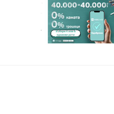
.
.
.