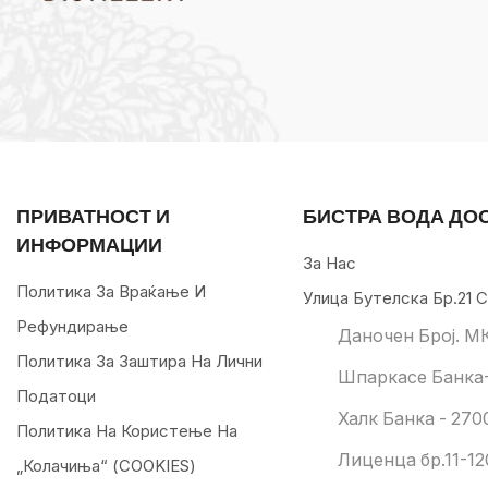
ПРИВАТНОСТ И
БИСТРА ВОДА ДО
ИНФОРМАЦИИ
За Нас
Политика За Враќање И
Улица Бутелска Бр.21 С
Рефундирање
Даночен Број. М
Политика За Заштира На Лични
Шпаркасе Банка-
Податоци
Халк Банка - 270
Политика На Користење На
Лиценца бр.11-12
„колачиња“ (COOKIES)