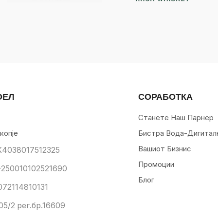
ОЕЛ
СОРАБОТКА
Станете Наш Парнер
копје
Бистра Вода-Дигитал
Вашиот Бизнис
К4038017512325
Промоции
250010102521690
Блог
072114810131
05/2 рег.бр.16609