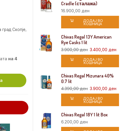
Cradle (сталажа)
16.900,00
ден
ДОДАЈ ВО
КОШНИЦА
 град Скопје,
Chivas Regal 13Y American
Rye Casks 1 lit
3.900,00
ден
3.400,00
ден
мата
на 4
ДОДАЈ ВО
КОШНИЦА
Chivas Regal Mizunara 40%
ца
0.7 lit
4.390,00
ден
3.900,00
ден
ДОДАЈ ВО
КОШНИЦА
Chivas Regal 18Y 1 lit Box
6.200,00
ден