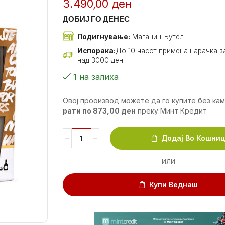
3.490,00
ден
ДОБИЈ ГО ДЕНЕС
Подигнување:
Магацин-Бутел
Испорака:
До 10 часот примена нарачка за
над 3000 ден.
1 на залиха
Овој прооизвод можете да го купите без ка
рати по
873,00
ден
преку Минт Кредит
Додај Во Кошни
ИЛИ
Купи Веднаш