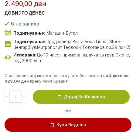
2.490,00
ден
ДОБИЈ ГО ДЕНЕС
6 на залиха
Подигнување:
Магацин-Бутел
Подигнување:
Продавница Bistra Voda Liquor Store-
Центар(Бул.Митрополит Теодосиј Гологанов бр.39 лок.2)
Испорака:
До 10 часот примена нарачка за град Скопје,
над 3000 ден.
Овој прооизвод можете да го купите без камата
на 4 рати по
623,00
ден
преку Минт Кредит
Додај Во Кошница
ИЛИ
Купи Веднаш