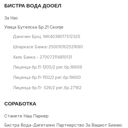
БИСТРА ВОДА ДООЕЛ
За Нас
Улица Бутелска Бр.21 Скопје
Даночен Број. МК4038017512325
Шпаркасе Банка-250010102521690
Халк Банка - 270072114810131
Лиценца бр.11-1205/2 рег.бр.16609
Лиценца бр.11-1102/2 рег.бр.19600
Лиценца бр.11- 526/2 рег.бр.27162
СОРАБОТКА
Станете Наш Парнер
Бистра Вода-Дигитално Партнерство За Вашиот Бизнис