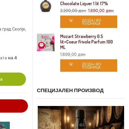
Chocolate Liquer 1 lit 17%
2.200,00
ден
1.890,00
ден
ДОДАЈ ВО
КОШНИЦА
 град Скопје,
Mozart Strawberry 0.5
lit+Coeur Frivole Parfum 100
ML
1.899,00
ден
мата
на 4
ДОДАЈ ВО
КОШНИЦА
ца
СПЕЦИЈАЛЕН ПРОИЗВОД