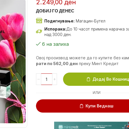
2.249,00
ден
ДОБИЈ ГО ДЕНЕС
Подигнување:
Магацин-Бутел
Испорака:
До 10 часот примена нарачка за
над 3000 ден.
6 на залиха
Овој прооизвод можете да го купите без ка
рати по
562,00
ден
преку Минт Кредит
Додај Во Кошни
ИЛИ
Купи Веднаш