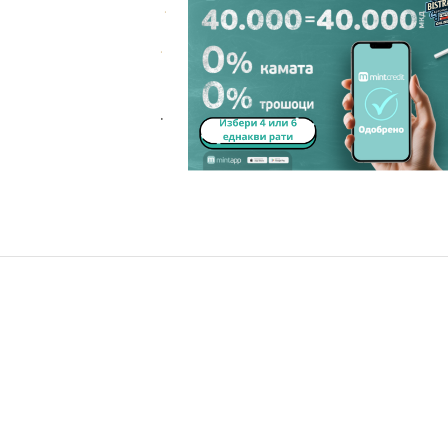
.
.
.