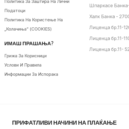
Политика За Заштира На Лични
Шпаркасе Банка-
Податоци
Халк Банка - 270
Политика На Користење На
Лиценца бр.11-12
„колачиња“ (COOKIES)
Лиценца бр.11-11
ИМАШ ПРАШАЊА?
Лиценца бр.11- 52
Грижа За Корисници
Услови И Правила
Информации За Испорака
ПРИФАТЛИВИ НАЧИНИ НА ПЛАЌАЊЕ