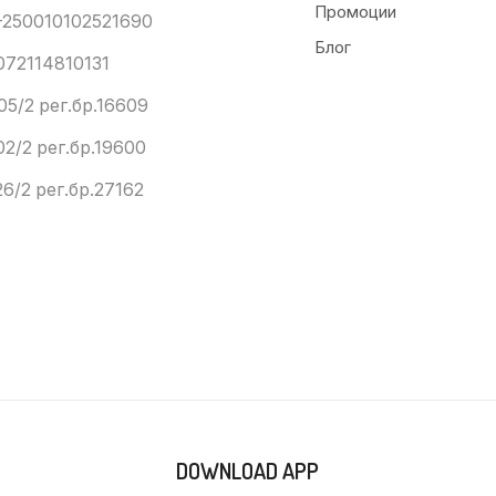
Промоции
250010102521690
Блог
072114810131
05/2 рег.бр.16609
02/2 рег.бр.19600
6/2 рег.бр.27162
DOWNLOAD APP