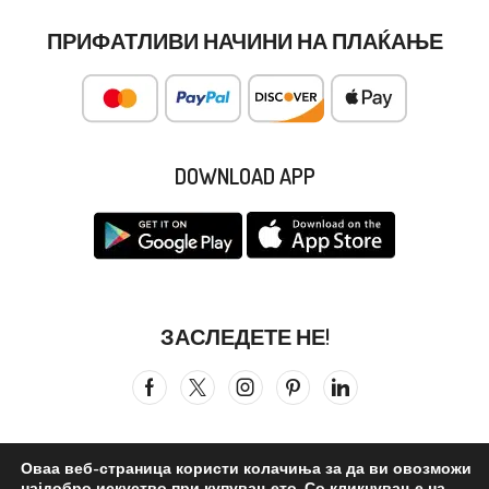
ПРИФАТЛИВИ НАЧИНИ НА ПЛАЌАЊЕ
DOWNLOAD APP
ЗАСЛЕДЕТЕ НЕ!
Оваа веб-страница користи колачиња за да ви овозможи
најдобро искуство при купувањето. Со кликнување на