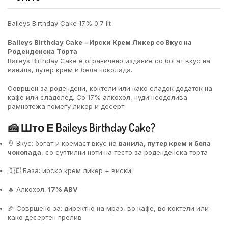
Baileys Birthday Cake 17% 0.7 lit
Baileys Birthday Cake – Ирски Крем Ликер со Вкус на
Роденденска Торта
Baileys Birthday Cake е ограничено издание со богат вкус на
ванила, путер крем и бела чоколада.
Совршен за родендени, коктели или како сладок додаток на
кафе или сладолед. Со 17% алкохол, нуди неодолива
рамнотежа помеѓу ликер и десерт.
🍰 Што Е Baileys Birthday Cake?
🍦 Вкус: богат и кремаст вкус на
ванила, путер крем и бела
чоколада
, со суптилни ноти на тесто за роденденска торта
🇮🇪 База: ирско крем ликер + виски
🔥 Алкохол:
17% ABV
🎉 Совршено за: директно на мраз, во кафе, во коктели или
како десертен прелив