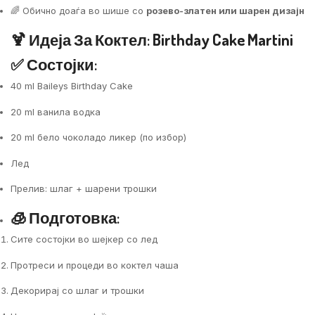
🌈 Обично доаѓа во шише со
розево-златен или шарен дизајн
🍹 Идеја За Коктел:
Birthday Cake Martini
✅ Состојки:
40 ml Baileys Birthday Cake
20 ml ванила водка
20 ml бело чоколадо ликер (по избор)
Лед
Прелив: шлаг + шарени трошки
🧊 Подготовка:
Сите состојки во шејкер со лед
Протреси и процеди во коктел чаша
Декорирај со шлаг и трошки