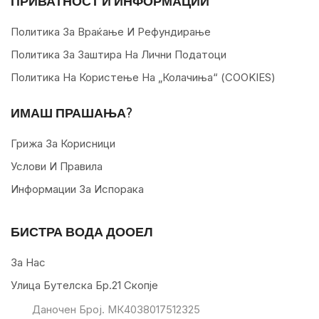
ПРИВАТНОСТ И ИНФОРМАЦИИ
Политика За Враќање И Рефундирање
Политика За Заштира На Лични Податоци
Политика На Користење На „колачиња“ (COOKIES)
ИМАШ ПРАШАЊА?
Грижа За Корисници
Услови И Правила
Информации За Испорака
БИСТРА ВОДА ДООЕЛ
За Нас
Улица Бутелска Бр.21 Скопје
Даночен Број. МК4038017512325