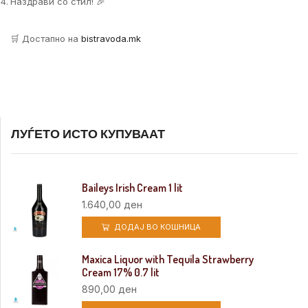
Наздрави со стил! 🎉
🛒 Достапно на
bistravoda.mk
ЛУЃЕТО ИСТО КУПУВААТ
Baileys Irish Cream 1 lit
1.640,00
ден
ДОДАЈ ВО КОШНИЦА
Maxica Liquor with Tequila Strawberry
Cream 17% 0.7 lit
890,00
ден