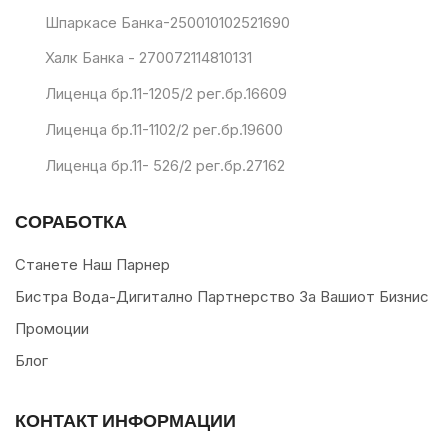
Шпаркасе Банка-250010102521690
Халк Банка - 270072114810131
Лиценца бр.11-1205/2 рег.бр.16609
Лиценца бр.11-1102/2 рег.бр.19600
Лиценца бр.11- 526/2 рег.бр.27162
СОРАБОТКА
Станете Наш Парнер
Бистра Вода-Дигитално Партнерство За Вашиот Бизнис
Промоции
Блог
КОНТАКТ ИНФОРМАЦИИ